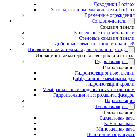
Доводчики Locinox
Засовы, стопоры, улавливатели Locinox
Временные ограждения
Сэндвич-панели
Сэндвич-панели
Кровельные сэндвич-панели
Стеновые сэндвич-панели
Доборные элементы сэндвич-панелей
Изоляционные материалы для кровли и фасада
Изоляционные материалы для кровли и фасада
Гидроизоляция
Гидроизоляция
Гидроизоляционные пленки
Диффузионные мембраны для
гидроизоляции кровли
Мембраны с антиконденсатным покрытием
Гидроизоляция и ветрозащита фасадов
Пароизоляция
Теплоизоляция
Теплоизоляция
Базальтовая вата
Каменная вата
Минеральная вата
Пенополиизоцианурат