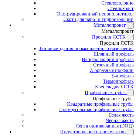
Стекловолокно
Стеклохолст
Экструдированный пенополистирол
Скотч для паро- и гидроизоляции
Металлопрокат
Металлопрокат
Профили ЛСТК
Профили ЛСТК
Типовые здания промышленного назначения
Шляпный профиль
Направляющий профиль
Стоечный профиль
Z-образные профили
Σ-профиль
Термопрофиль
Крепеж для ЛСТК
Профильные трубы
Профильные трубы
Квадратные профильные трубы
Прямоугольные профильные трубы
Белая жесть
Черная жесть
Лента оцинкованная (ЭОЦ)
Индустриальное строительство