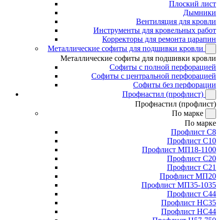
Плоский лист
Дымники
Вентиляция для кровли
Инструменты для кровельных работ
Корректоры для ремонта царапин
Металлические софиты для подшивки кровли
Металлические софиты для подшивки кровли
Софиты с полной перфорацией
Софиты с центральной перфорацией
Софиты без перфорации
Профнастил (профлист)
Профнастил (профлист)
По марке
По марке
Профлист С8
Профлист С10
Профлист МП18-1100
Профлист С20
Профлист С21
Профлист МП20
Профлист МП35-1035
Профлист С44
Профлист НС35
Профлист НС44