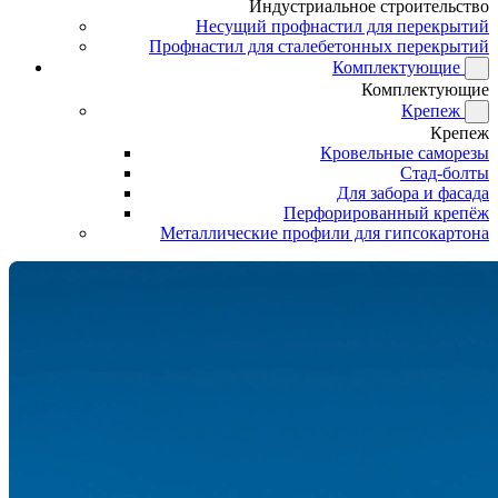
Индустриальное строительство
Несущий профнастил для перекрытий
Профнастил для сталебетонных перекрытий
Комплектующие
Комплектующие
Крепеж
Крепеж
Кровельные саморезы
Стад-болты
Для забора и фасада
Перфорированный крепёж
Металлические профили для гипсокартона