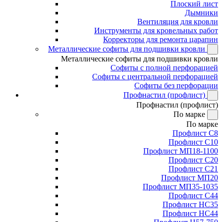
Плоский лист
Дымники
Вентиляция для кровли
Инструменты для кровельных работ
Корректоры для ремонта царапин
Металлические софиты для подшивки кровли
Металлические софиты для подшивки кровли
Софиты с полной перфорацией
Софиты с центральной перфорацией
Софиты без перфорации
Профнастил (профлист)
Профнастил (профлист)
По марке
По марке
Профлист С8
Профлист С10
Профлист МП18-1100
Профлист С20
Профлист С21
Профлист МП20
Профлист МП35-1035
Профлист С44
Профлист НС35
Профлист НС44