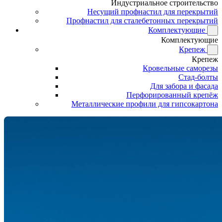
Индустриальное строительство
Несущий профнастил для перекрытий
Профнастил для сталебетонных перекрытий
Комплектующие
Комплектующие
Крепеж
Крепеж
Кровельные саморезы
Стад-болты
Для забора и фасада
Перфорированный крепёж
Металлические профили для гипсокартона