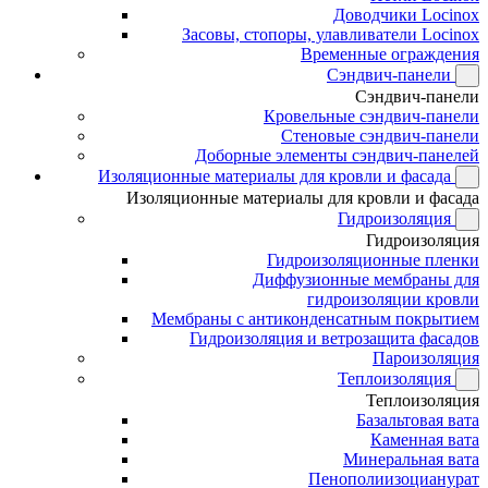
Доводчики Locinox
Засовы, стопоры, улавливатели Locinox
Временные ограждения
Сэндвич-панели
Сэндвич-панели
Кровельные сэндвич-панели
Стеновые сэндвич-панели
Доборные элементы сэндвич-панелей
Изоляционные материалы для кровли и фасада
Изоляционные материалы для кровли и фасада
Гидроизоляция
Гидроизоляция
Гидроизоляционные пленки
Диффузионные мембраны для
гидроизоляции кровли
Мембраны с антиконденсатным покрытием
Гидроизоляция и ветрозащита фасадов
Пароизоляция
Теплоизоляция
Теплоизоляция
Базальтовая вата
Каменная вата
Минеральная вата
Пенополиизоцианурат