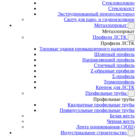
Стекловолокно
Стеклохолст
Экструдированный пенополистирол
Скотч для паро- и гидроизоляции
Металлопрокат
Металлопрокат
Профили ЛСТК
Профили ЛСТК
Типовые здания промышленного назначения
Шляпный профиль
Направляющий профиль
Стоечный профиль
Z-образные профили
Σ-профиль
Термопрофиль
Крепеж для ЛСТК
Профильные трубы
Профильные трубы
Квадратные профильные трубы
Прямоугольные профильные трубы
Белая жесть
Черная жесть
Лента оцинкованная (ЭОЦ)
Индустриальное строительство