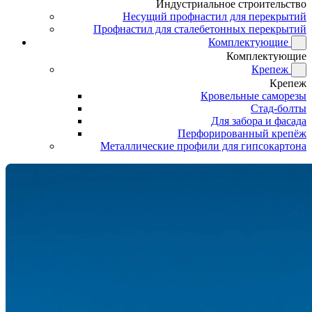
Индустриальное строительство
Несущий профнастил для перекрытий
Профнастил для сталебетонных перекрытий
Комплектующие
Комплектующие
Крепеж
Крепеж
Кровельные саморезы
Стад-болты
Для забора и фасада
Перфорированный крепёж
Металлические профили для гипсокартона