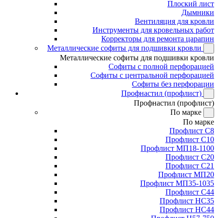
Плоский лист
Дымники
Вентиляция для кровли
Инструменты для кровельных работ
Корректоры для ремонта царапин
Металлические софиты для подшивки кровли
Металлические софиты для подшивки кровли
Софиты с полной перфорацией
Софиты с центральной перфорацией
Софиты без перфорации
Профнастил (профлист)
Профнастил (профлист)
По марке
По марке
Профлист С8
Профлист С10
Профлист МП18-1100
Профлист С20
Профлист С21
Профлист МП20
Профлист МП35-1035
Профлист С44
Профлист НС35
Профлист НС44