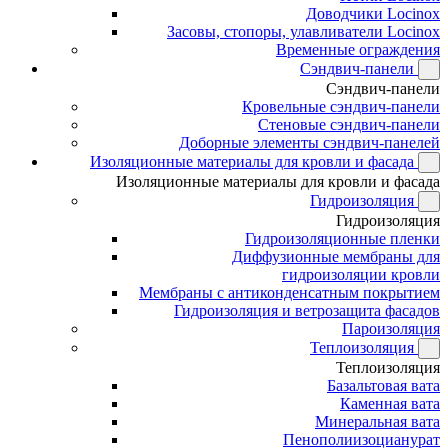
Доводчики Locinox
Засовы, стопоры, улавливатели Locinox
Временные ограждения
Сэндвич-панели
Сэндвич-панели
Кровельные сэндвич-панели
Стеновые сэндвич-панели
Доборные элементы сэндвич-панелей
Изоляционные материалы для кровли и фасада
Изоляционные материалы для кровли и фасада
Гидроизоляция
Гидроизоляция
Гидроизоляционные пленки
Диффузионные мембраны для
гидроизоляции кровли
Мембраны с антиконденсатным покрытием
Гидроизоляция и ветрозащита фасадов
Пароизоляция
Теплоизоляция
Теплоизоляция
Базальтовая вата
Каменная вата
Минеральная вата
Пенополиизоцианурат