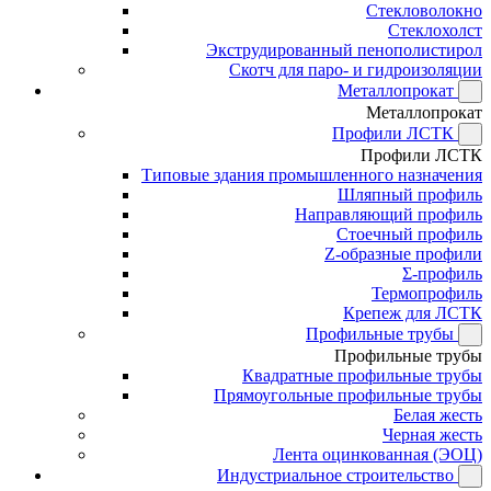
Стекловолокно
Стеклохолст
Экструдированный пенополистирол
Скотч для паро- и гидроизоляции
Металлопрокат
Металлопрокат
Профили ЛСТК
Профили ЛСТК
Типовые здания промышленного назначения
Шляпный профиль
Направляющий профиль
Стоечный профиль
Z-образные профили
Σ-профиль
Термопрофиль
Крепеж для ЛСТК
Профильные трубы
Профильные трубы
Квадратные профильные трубы
Прямоугольные профильные трубы
Белая жесть
Черная жесть
Лента оцинкованная (ЭОЦ)
Индустриальное строительство