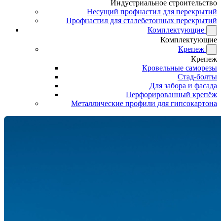
Индустриальное строительство
Несущий профнастил для перекрытий
Профнастил для сталебетонных перекрытий
Комплектующие
Комплектующие
Крепеж
Крепеж
Кровельные саморезы
Стад-болты
Для забора и фасада
Перфорированный крепёж
Металлические профили для гипсокартона