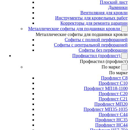
Плоский лист
Дымники
Вентиляция для кровли
Инструменты для кровельных работ
Корректоры для ремонта царапин
Металлические софиты для подшивки кровли
Металлические софиты для подшивки кровли
Софиты с полной перфорацией
Софиты с центральной перфорацией
Софиты без перфорации
Профнастил (профлист)
Профнастил (профлист)
По марке
По марке
Профлист С8
Профлист С10
Профлист МП18-1100
Профлист С20
Профлист С21
Профлист МП20
Профлист МП35-1035
Профлист С44
Профлист НС35
Профлист НС44