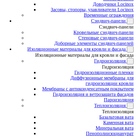
Доводчики Locinox
Засовы, стопоры, улавливатели Locinox
Временные ограждения
Сэндвич-панели
Сэндвич-панели
Кровельные сэндвич-панели
Стеновые сэндвич-панели
Доборные элементы сэндвич-панелей
Изоляционные материалы для кровли и фасада
Изоляционные материалы для кровли и фасада
Гидроизоляция
Гидроизоляция
Гидроизоляционные пленки
Диффузионные мембраны для
гидроизоляции кровли
Мембраны с антиконденсатным покрытием
Гидроизоляция и ветрозащита фасадов
Пароизоляция
Теплоизоляция
Теплоизоляция
Базальтовая вата
Каменная вата
Минеральная вата
Пенополиизоцианурат