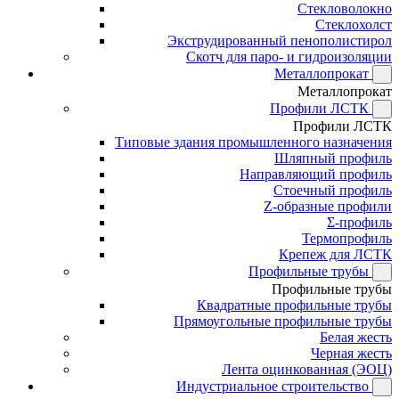
Стекловолокно
Стеклохолст
Экструдированный пенополистирол
Скотч для паро- и гидроизоляции
Металлопрокат
Металлопрокат
Профили ЛСТК
Профили ЛСТК
Типовые здания промышленного назначения
Шляпный профиль
Направляющий профиль
Стоечный профиль
Z-образные профили
Σ-профиль
Термопрофиль
Крепеж для ЛСТК
Профильные трубы
Профильные трубы
Квадратные профильные трубы
Прямоугольные профильные трубы
Белая жесть
Черная жесть
Лента оцинкованная (ЭОЦ)
Индустриальное строительство