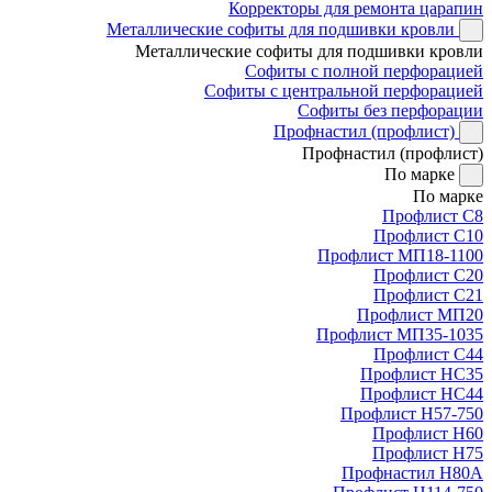
Корректоры для ремонта царапин
Металлические софиты для подшивки кровли
Металлические софиты для подшивки кровли
Софиты с полной перфорацией
Софиты с центральной перфорацией
Софиты без перфорации
Профнастил (профлист)
Профнастил (профлист)
По марке
По марке
Профлист С8
Профлист С10
Профлист МП18-1100
Профлист С20
Профлист С21
Профлист МП20
Профлист МП35-1035
Профлист С44
Профлист НС35
Профлист НС44
Профлист Н57-750
Профлист Н60
Профлист Н75
Профнастил Н80А