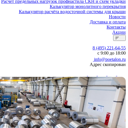
Расчет предельных нагрузок профнастила СКН и схем укладки
Калькулятор монолитного перекрытия
Калькулятор расчёта водосточной системы для крыши
Новости
Доставка и оплата
Контакты
Акции
8 (495) 221-64-55
с 9:00 до 18:00
info@poetalon.ru
Адрес скопирован