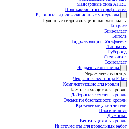
Мансардные окна AHRD
Поликарбонатный профнастил
Рулонные гидроизоляционные материалы
Рулонные гидроизоляционные материалы
Бикрост
Бикроэласт
Биполь
Гидроизоляция «Унифлекс»
Линокром
Рубероид
Стеклоизол
Техноэласт
Чердачные лестницы
Чердачные лестницы
Чердачные лестницы Fakro
Комплектующие для кровли
Комплектующие для кровли
Доборные элементы кровли
Элементы безопасности кровли
Кровельные уплотнители
Плоский лист
Дымники
Вентиляция для кровли
Инструменты для кровельных работ