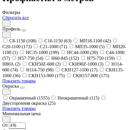
Фильтры
Сбросить все
Профиль
С8-1150 (108)
С10-1150 (63)
МП18-1100 (42)
С20-1100 (173)
С21-1000 (71)
МП35-1000 (5)
МП20-
1100 (1)
НС35-1000 (199)
НС44-1000 (30)
С44-1000
(57)
Н57-750 (54)
Н60-845 (152)
Н75-750 (159)
Н80А (2)
СКН50Z-600 (2)
СКН90Z-1000 (3)
Н114-
600 (74)
Н114-750 (98)
СКН127-1100 (17)
СКН135-
1000 (36)
СКН153-900 (175)
СКН157-800 (175)
Показать товары
Окраска
Окрашенный (1555)
Неокрашенный (115)
Двусторонняя окраска (25)
Показать товары
Минимальная цена
От