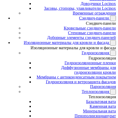
Доводчики Locinox
Засовы, стопоры, улавливатели Locinox
Временные ограждения
Сэндвич-панели
Сэндвич-панели
Кровельные сэндвич-панели
Стеновые сэндвич-панели
Доборные элементы сэндвич-панелей
Изоляционные материалы для кровли и фасада
Изоляционные материалы для кровли и фасада
Гидроизоляция
Гидроизоляция
Гидроизоляционные пленки
Диффузионные мембраны для
гидроизоляции кровли
Мембраны с антиконденсатным покрытием
Гидроизоляция и ветрозащита фасадов
Пароизоляция
Теплоизоляция
Теплоизоляция
Базальтовая вата
Каменная вата
Минеральная вата
Пенополиизоцианурат