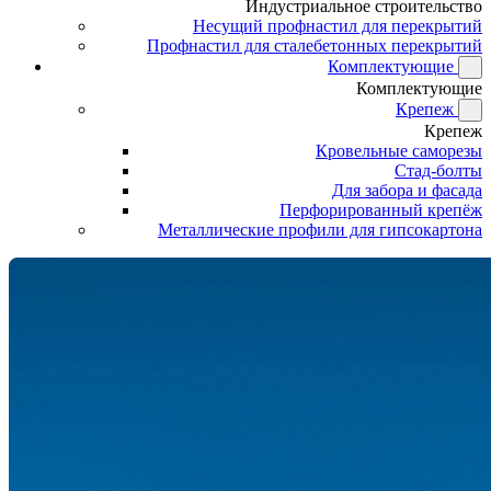
Индустриальное строительство
Несущий профнастил для перекрытий
Профнастил для сталебетонных перекрытий
Комплектующие
Комплектующие
Крепеж
Крепеж
Кровельные саморезы
Стад-болты
Для забора и фасада
Перфорированный крепёж
Металлические профили для гипсокартона