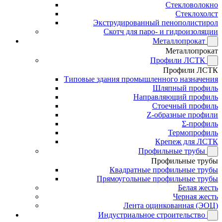
Стекловолокно
Стеклохолст
Экструдированный пенополистирол
Скотч для паро- и гидроизоляции
Металлопрокат
Металлопрокат
Профили ЛСТК
Профили ЛСТК
Типовые здания промышленного назначения
Шляпный профиль
Направляющий профиль
Стоечный профиль
Z-образные профили
Σ-профиль
Термопрофиль
Крепеж для ЛСТК
Профильные трубы
Профильные трубы
Квадратные профильные трубы
Прямоугольные профильные трубы
Белая жесть
Черная жесть
Лента оцинкованная (ЭОЦ)
Индустриальное строительство