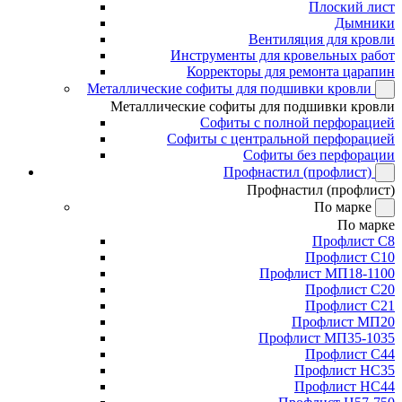
Плоский лист
Дымники
Вентиляция для кровли
Инструменты для кровельных работ
Корректоры для ремонта царапин
Металлические софиты для подшивки кровли
Металлические софиты для подшивки кровли
Софиты с полной перфорацией
Софиты с центральной перфорацией
Софиты без перфорации
Профнастил (профлист)
Профнастил (профлист)
По марке
По марке
Профлист С8
Профлист С10
Профлист МП18-1100
Профлист С20
Профлист С21
Профлист МП20
Профлист МП35-1035
Профлист С44
Профлист НС35
Профлист НС44