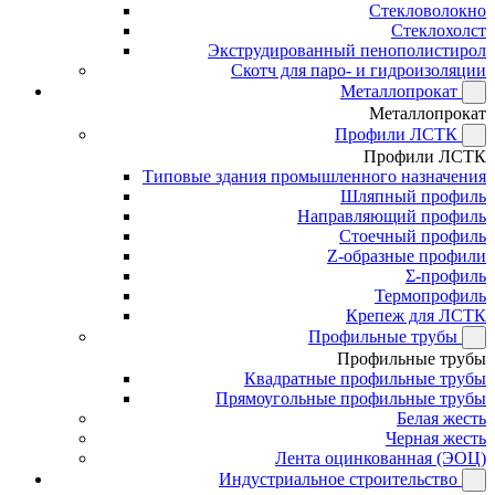
Стекловолокно
Стеклохолст
Экструдированный пенополистирол
Скотч для паро- и гидроизоляции
Металлопрокат
Металлопрокат
Профили ЛСТК
Профили ЛСТК
Типовые здания промышленного назначения
Шляпный профиль
Направляющий профиль
Стоечный профиль
Z-образные профили
Σ-профиль
Термопрофиль
Крепеж для ЛСТК
Профильные трубы
Профильные трубы
Квадратные профильные трубы
Прямоугольные профильные трубы
Белая жесть
Черная жесть
Лента оцинкованная (ЭОЦ)
Индустриальное строительство