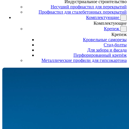
Индустриальное строительство
Несущий профнастил для перекрытий
Профнастил для сталебетонных перекрытий
Комплектующие
Комплектующие
Крепеж
Крепеж
Кровельные саморезы
Стад-болты
Для забора и фасада
Перфорированный крепёж
Металлические профили для гипсокартона