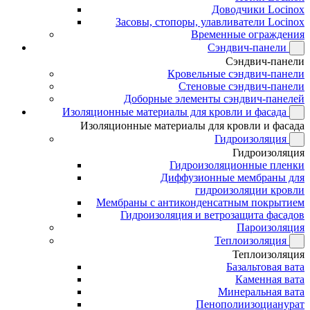
Доводчики Locinox
Засовы, стопоры, улавливатели Locinox
Временные ограждения
Сэндвич-панели
Сэндвич-панели
Кровельные сэндвич-панели
Стеновые сэндвич-панели
Доборные элементы сэндвич-панелей
Изоляционные материалы для кровли и фасада
Изоляционные материалы для кровли и фасада
Гидроизоляция
Гидроизоляция
Гидроизоляционные пленки
Диффузионные мембраны для
гидроизоляции кровли
Мембраны с антиконденсатным покрытием
Гидроизоляция и ветрозащита фасадов
Пароизоляция
Теплоизоляция
Теплоизоляция
Базальтовая вата
Каменная вата
Минеральная вата
Пенополиизоцианурат