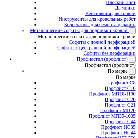
Плоский лист
Дымники
Вентиляция для кровли
Инструменты для кровельных работ
Корректоры для ремонта царапин
Металлические софиты для подшивки кровли
Металлические софиты для подшивки кровли
Софиты с полной перфорацией
Софиты с центральной перфорацией
Софиты без перфорации
Профнастил (профлист)
Профнастил (профлист)
По марке
По марке
Профлист С8
Профлист С10
Профлист МП18-1100
Профлист С20
Профлист С21
Профлист МП20
Профлист МП35-1035
Профлист С44
Профлист НС35
Профлист НС44