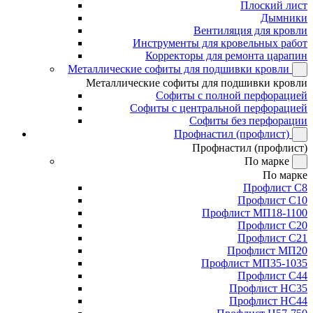
Плоский лист
Дымники
Вентиляция для кровли
Инструменты для кровельных работ
Корректоры для ремонта царапин
Металлические софиты для подшивки кровли
Металлические софиты для подшивки кровли
Софиты с полной перфорацией
Софиты с центральной перфорацией
Софиты без перфорации
Профнастил (профлист)
Профнастил (профлист)
По марке
По марке
Профлист С8
Профлист С10
Профлист МП18-1100
Профлист С20
Профлист С21
Профлист МП20
Профлист МП35-1035
Профлист С44
Профлист НС35
Профлист НС44