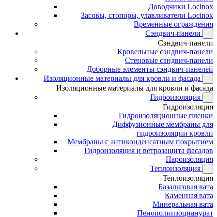
Доводчики Locinox
Засовы, стопоры, улавливатели Locinox
Временные ограждения
Сэндвич-панели
Сэндвич-панели
Кровельные сэндвич-панели
Стеновые сэндвич-панели
Доборные элементы сэндвич-панелей
Изоляционные материалы для кровли и фасада
Изоляционные материалы для кровли и фасада
Гидроизоляция
Гидроизоляция
Гидроизоляционные пленки
Диффузионные мембраны для
гидроизоляции кровли
Мембраны с антиконденсатным покрытием
Гидроизоляция и ветрозащита фасадов
Пароизоляция
Теплоизоляция
Теплоизоляция
Базальтовая вата
Каменная вата
Минеральная вата
Пенополиизоцианурат