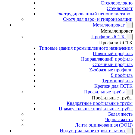
Стекловолокно
Стеклохолст
Экструдированный пенополистирол
Скотч для паро- и гидроизоляции
Металлопрокат
Металлопрокат
Профили ЛСТК
Профили ЛСТК
Типовые здания промышленного назначения
Шляпный профиль
Направляющий профиль
Стоечный профиль
Z-образные профили
Σ-профиль
Термопрофиль
Крепеж для ЛСТК
Профильные трубы
Профильные трубы
Квадратные профильные трубы
Прямоугольные профильные трубы
Белая жесть
Черная жесть
Лента оцинкованная (ЭОЦ)
Индустриальное строительство