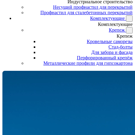
Индустриальное строительство
Несущий профнастил для перекрытий
Профнастил для сталебетонных перекрытий
Комплектующие
Комплектующие
Крепеж
Крепеж
Кровельные саморезы
Стад-болты
Для забора и фасада
Перфорированный крепёж
Металлические профили для гипсокартона