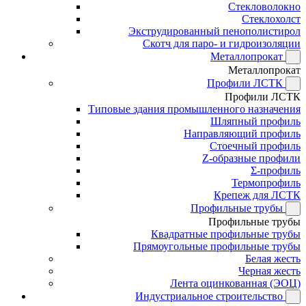
Стекловолокно
Стеклохолст
Экструдированный пенополистирол
Скотч для паро- и гидроизоляции
Металлопрокат
Металлопрокат
Профили ЛСТК
Профили ЛСТК
Типовые здания промышленного назначения
Шляпный профиль
Направляющий профиль
Стоечный профиль
Z-образные профили
Σ-профиль
Термопрофиль
Крепеж для ЛСТК
Профильные трубы
Профильные трубы
Квадратные профильные трубы
Прямоугольные профильные трубы
Белая жесть
Черная жесть
Лента оцинкованная (ЭОЦ)
Индустриальное строительство