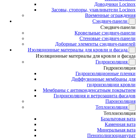
Доводчики Locinox
Засовы, стопоры, улавливатели Locinox
Временные ограждения
Сэндвич-панели
Сэндвич-панели
Кровельные сэндвич-панели
Стеновые сэндвич-панели
Доборные элементы сэндвич-панелей
Изоляционные материалы для кровли и фасада
Изоляционные материалы для кровли и фасада
Гидроизоляция
Гидроизоляция
Гидроизоляционные пленки
Диффузионные мембраны для
гидроизоляции кровли
Мембраны с антиконденсатным покрытием
Гидроизоляция и ветрозащита фасадов
Пароизоляция
Теплоизоляция
Теплоизоляция
Базальтовая вата
Каменная вата
Минеральная вата
Пенополиизоцианурат