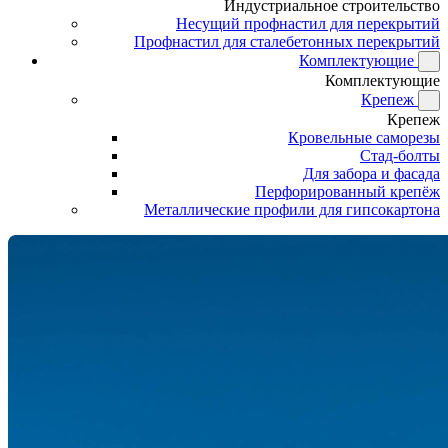
Индустриальное строительство
Несущий профнастил для перекрытий
Профнастил для сталебетонных перекрытий
Комплектующие
Комплектующие
Крепеж
Крепеж
Кровельные саморезы
Стад-болты
Для забора и фасада
Перфорированный крепёж
Металлические профили для гипсокартона