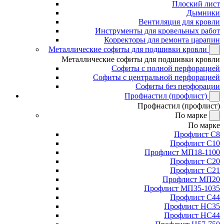
Плоский лист
Дымники
Вентиляция для кровли
Инструменты для кровельных работ
Корректоры для ремонта царапин
Металлические софиты для подшивки кровли
Металлические софиты для подшивки кровли
Софиты с полной перфорацией
Софиты с центральной перфорацией
Софиты без перфорации
Профнастил (профлист)
Профнастил (профлист)
По марке
По марке
Профлист С8
Профлист С10
Профлист МП18-1100
Профлист С20
Профлист С21
Профлист МП20
Профлист МП35-1035
Профлист С44
Профлист НС35
Профлист НС44