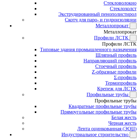
Стекловолокно
Стеклохолст
Экструдированный пенополистирол
Скотч для паро- и гидроизоляции
Металлопрокат
Металлопрокат
Профили ЛСТК
Профили ЛСТК
Типовые здания промышленного назначения
Шляпный профиль
Направляющий профиль
Стоечный профиль
Z-образные профили
Σ-профиль
Термопрофиль
Крепеж для ЛСТК
Профильные трубы
Профильные трубы
Квадратные профильные трубы
Прямоугольные профильные трубы
Белая жесть
Черная жесть
Лента оцинкованная (ЭОЦ)
Индустриальное строительство