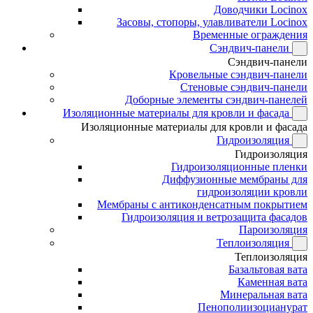
Доводчики Locinox
Засовы, стопоры, улавливатели Locinox
Временные ограждения
Сэндвич-панели
Сэндвич-панели
Кровельные сэндвич-панели
Стеновые сэндвич-панели
Доборные элементы сэндвич-панелей
Изоляционные материалы для кровли и фасада
Изоляционные материалы для кровли и фасада
Гидроизоляция
Гидроизоляция
Гидроизоляционные пленки
Диффузионные мембраны для
гидроизоляции кровли
Мембраны с антиконденсатным покрытием
Гидроизоляция и ветрозащита фасадов
Пароизоляция
Теплоизоляция
Теплоизоляция
Базальтовая вата
Каменная вата
Минеральная вата
Пенополиизоцианурат