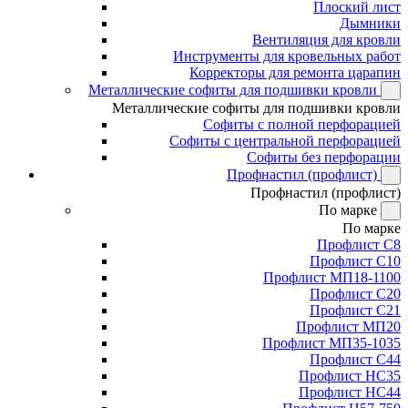
Плоский лист
Дымники
Вентиляция для кровли
Инструменты для кровельных работ
Корректоры для ремонта царапин
Металлические софиты для подшивки кровли
Металлические софиты для подшивки кровли
Софиты с полной перфорацией
Софиты с центральной перфорацией
Софиты без перфорации
Профнастил (профлист)
Профнастил (профлист)
По марке
По марке
Профлист С8
Профлист С10
Профлист МП18-1100
Профлист С20
Профлист С21
Профлист МП20
Профлист МП35-1035
Профлист С44
Профлист НС35
Профлист НС44