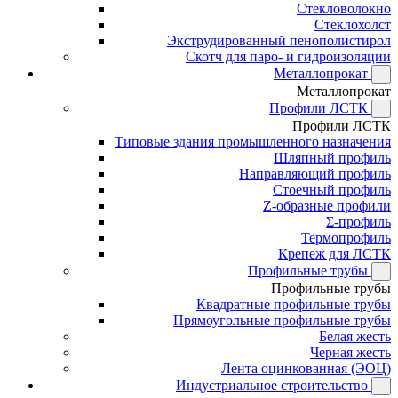
Стекловолокно
Стеклохолст
Экструдированный пенополистирол
Скотч для паро- и гидроизоляции
Металлопрокат
Металлопрокат
Профили ЛСТК
Профили ЛСТК
Типовые здания промышленного назначения
Шляпный профиль
Направляющий профиль
Стоечный профиль
Z-образные профили
Σ-профиль
Термопрофиль
Крепеж для ЛСТК
Профильные трубы
Профильные трубы
Квадратные профильные трубы
Прямоугольные профильные трубы
Белая жесть
Черная жесть
Лента оцинкованная (ЭОЦ)
Индустриальное строительство