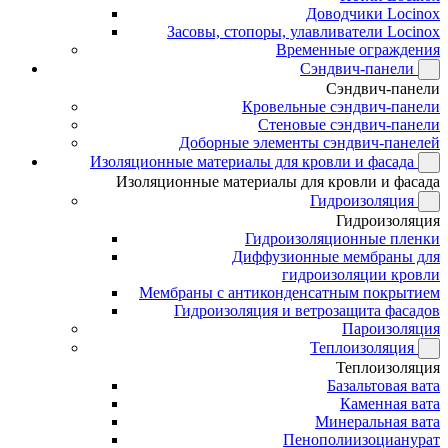
Доводчики Locinox
Засовы, стопоры, улавливатели Locinox
Временные ограждения
Сэндвич-панели
Сэндвич-панели
Кровельные сэндвич-панели
Стеновые сэндвич-панели
Доборные элементы сэндвич-панелей
Изоляционные материалы для кровли и фасада
Изоляционные материалы для кровли и фасада
Гидроизоляция
Гидроизоляция
Гидроизоляционные пленки
Диффузионные мембраны для
гидроизоляции кровли
Мембраны с антиконденсатным покрытием
Гидроизоляция и ветрозащита фасадов
Пароизоляция
Теплоизоляция
Теплоизоляция
Базальтовая вата
Каменная вата
Минеральная вата
Пенополиизоцианурат