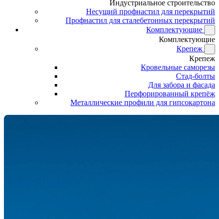
Индустриальное строительство
Несущий профнастил для перекрытий
Профнастил для сталебетонных перекрытий
Комплектующие
Комплектующие
Крепеж
Крепеж
Кровельные саморезы
Стад-болты
Для забора и фасада
Перфорированный крепёж
Металлические профили для гипсокартона