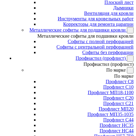
Плоский лист
Дымники
Вентиляция для кровли
Инструменты для кровельных работ
Корректоры для ремонта царапин
Металлические софиты для подшивки кровли
Металлические софиты для подшивки кровли
Софиты с полной перфорацией
Софиты с центральной перфорацией
Софиты без перфорации
Профнастил (профлист)
Профнастил (профлист)
По марке
По марке
Профлист С8
Профлист С10
Профлист МП18-1100
Профлист С20
Профлист С21
Профлист МП20
Профлист МП35-1035
Профлист С44
Профлист НС35
Профлист НС44