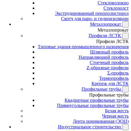
Стекловолокно
Стеклохолст
Экструдированный пенополистирол
Скотч для паро- и гидроизоляции
Металлопрокат
Металлопрокат
Профили ЛСТК
Профили ЛСТК
Типовые здания промышленного назначения
Шляпный профиль
Направляющий профиль
Стоечный профиль
Z-образные профили
Σ-профиль
Термопрофиль
Крепеж для ЛСТК
Профильные трубы
Профильные трубы
Квадратные профильные трубы
Прямоугольные профильные трубы
Белая жесть
Черная жесть
Лента оцинкованная (ЭОЦ)
Индустриальное строительство