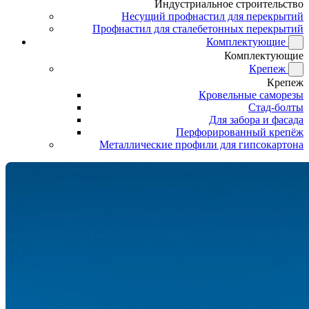
Индустриальное строительство
Несущий профнастил для перекрытий
Профнастил для сталебетонных перекрытий
Комплектующие
Комплектующие
Крепеж
Крепеж
Кровельные саморезы
Стад-болты
Для забора и фасада
Перфорированный крепёж
Металлические профили для гипсокартона