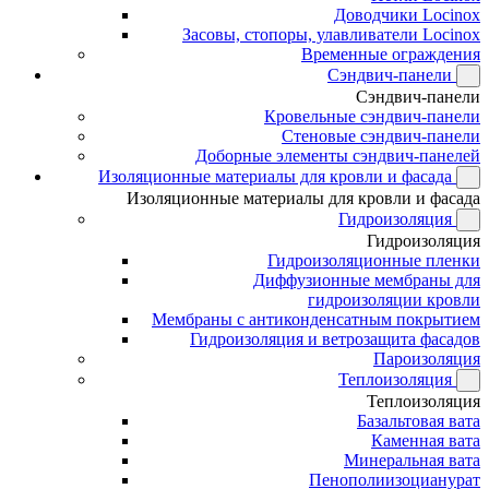
Доводчики Locinox
Засовы, стопоры, улавливатели Locinox
Временные ограждения
Сэндвич-панели
Сэндвич-панели
Кровельные сэндвич-панели
Стеновые сэндвич-панели
Доборные элементы сэндвич-панелей
Изоляционные материалы для кровли и фасада
Изоляционные материалы для кровли и фасада
Гидроизоляция
Гидроизоляция
Гидроизоляционные пленки
Диффузионные мембраны для
гидроизоляции кровли
Мембраны с антиконденсатным покрытием
Гидроизоляция и ветрозащита фасадов
Пароизоляция
Теплоизоляция
Теплоизоляция
Базальтовая вата
Каменная вата
Минеральная вата
Пенополиизоцианурат