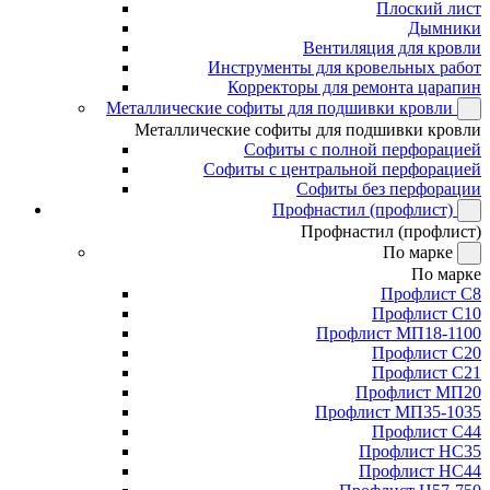
Плоский лист
Дымники
Вентиляция для кровли
Инструменты для кровельных работ
Корректоры для ремонта царапин
Металлические софиты для подшивки кровли
Металлические софиты для подшивки кровли
Софиты с полной перфорацией
Софиты с центральной перфорацией
Софиты без перфорации
Профнастил (профлист)
Профнастил (профлист)
По марке
По марке
Профлист С8
Профлист С10
Профлист МП18-1100
Профлист С20
Профлист С21
Профлист МП20
Профлист МП35-1035
Профлист С44
Профлист НС35
Профлист НС44