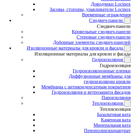
Доводчики Locinox
Засовы, стопоры, улавливатели Locinox
Временные ограждения
Сэндвич-панели
Сэндвич-панели
Кровельные сэндвич-панели
Стеновые сэндвич-панели
Доборные элементы сэндвич-панелей
Изоляционные материалы для кровли и фасада
Изоляционные материалы для кровли и фасада
Гидроизоляция
Гидроизоляция
Гидроизоляционные пленки
Диффузионные мембраны для
гидроизоляции кровли
Мембраны с антиконденсатным покрытием
Гидроизоляция и ветрозащита фасадов
Пароизоляция
Теплоизоляция
Теплоизоляция
Базальтовая вата
Каменная вата
Минеральная вата
Пенополиизоцианурат