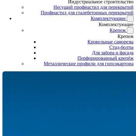
Индустриальное строительство
Несущий профнастил для перекрытий
Профнастил для сталебетонных перекрытий
Комплектующие
Комплектующие
Крепеж
Крепеж
Кровельные саморезы
Стад-болты
Для забора и фасада
Перфорированный крепёж
Металлические профили для гипсокартона