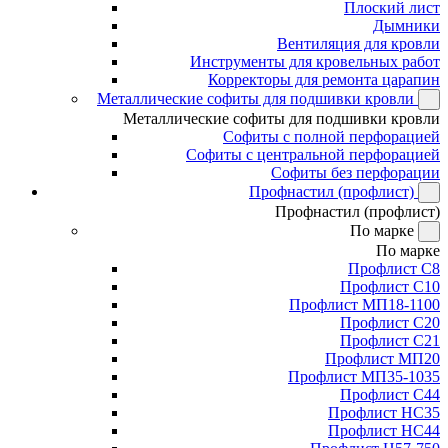
Плоский лист
Дымники
Вентиляция для кровли
Инструменты для кровельных работ
Корректоры для ремонта царапин
Металлические софиты для подшивки кровли
Металлические софиты для подшивки кровли
Софиты с полной перфорацией
Софиты с центральной перфорацией
Софиты без перфорации
Профнастил (профлист)
Профнастил (профлист)
По марке
По марке
Профлист С8
Профлист С10
Профлист МП18-1100
Профлист С20
Профлист С21
Профлист МП20
Профлист МП35-1035
Профлист С44
Профлист НС35
Профлист НС44