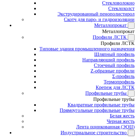
Стекловолокно
Стеклохолст
Экструдированный пенополистирол
Скотч для паро- и гидроизоляции
Металлопрокат
Металлопрокат
Профили ЛСТК
Профили ЛСТК
Типовые здания промышленного назначения
Шляпный профиль
Направляющий профиль
Стоечный профиль
Z-образные профили
Σ-профиль
Термопрофиль
Крепеж для ЛСТК
Профильные трубы
Профильные трубы
Квадратные профильные трубы
Прямоугольные профильные трубы
Белая жесть
Черная жесть
Лента оцинкованная (ЭОЦ)
Индустриальное строительство