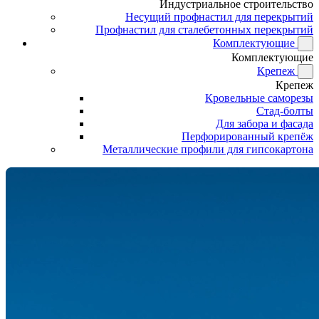
Индустриальное строительство
Несущий профнастил для перекрытий
Профнастил для сталебетонных перекрытий
Комплектующие
Комплектующие
Крепеж
Крепеж
Кровельные саморезы
Стад-болты
Для забора и фасада
Перфорированный крепёж
Металлические профили для гипсокартона