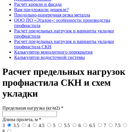
Расчёт кровли и фасада
Вам предложили дешевле?
Продольно-поперечная резка металла
ООО ПО «Эталон»: особенности производства
профнастила
Расчет предельных нагрузок и варианты укладки
профнастила
Расчет предельных нагрузок и варианты укладки
профнастила СКН
Калькулятор монолитного перекрытия
Калькулятор водосточной системы
Расчет предельных нагрузок
профнастила СКН и схем
укладки
Предельная нагрузка (кг/м2)
*
Длина пролета, м
*
3
3.5
4
4.5
5
5.5
6
6.5
7
7.5
8