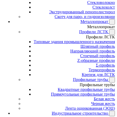
Стекловолокно
Стеклохолст
Экструдированный пенополистирол
Скотч для паро- и гидроизоляции
Металлопрокат
Металлопрокат
Профили ЛСТК
Профили ЛСТК
Типовые здания промышленного назначения
Шляпный профиль
Направляющий профиль
Стоечный профиль
Z-образные профили
Σ-профиль
Термопрофиль
Крепеж для ЛСТК
Профильные трубы
Профильные трубы
Квадратные профильные трубы
Прямоугольные профильные трубы
Белая жесть
Черная жесть
Лента оцинкованная (ЭОЦ)
Индустриальное строительство