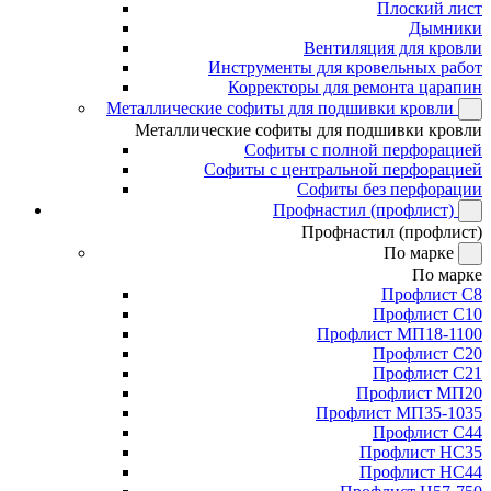
Плоский лист
Дымники
Вентиляция для кровли
Инструменты для кровельных работ
Корректоры для ремонта царапин
Металлические софиты для подшивки кровли
Металлические софиты для подшивки кровли
Софиты с полной перфорацией
Софиты с центральной перфорацией
Софиты без перфорации
Профнастил (профлист)
Профнастил (профлист)
По марке
По марке
Профлист С8
Профлист С10
Профлист МП18-1100
Профлист С20
Профлист С21
Профлист МП20
Профлист МП35-1035
Профлист С44
Профлист НС35
Профлист НС44