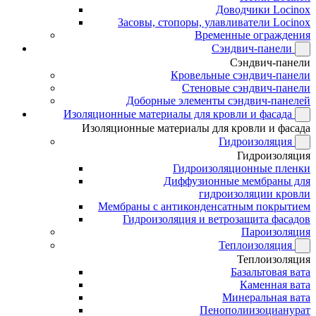
Доводчики Locinox
Засовы, стопоры, улавливатели Locinox
Временные ограждения
Сэндвич-панели
Сэндвич-панели
Кровельные сэндвич-панели
Стеновые сэндвич-панели
Доборные элементы сэндвич-панелей
Изоляционные материалы для кровли и фасада
Изоляционные материалы для кровли и фасада
Гидроизоляция
Гидроизоляция
Гидроизоляционные пленки
Диффузионные мембраны для
гидроизоляции кровли
Мембраны с антиконденсатным покрытием
Гидроизоляция и ветрозащита фасадов
Пароизоляция
Теплоизоляция
Теплоизоляция
Базальтовая вата
Каменная вата
Минеральная вата
Пенополиизоцианурат