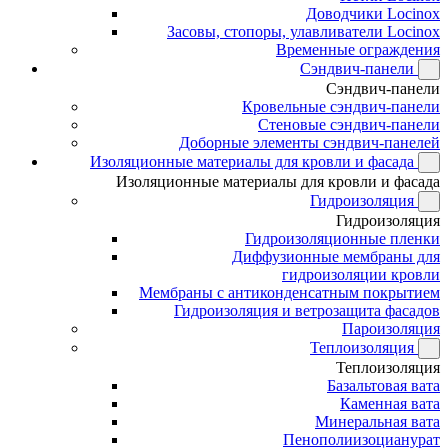
Доводчики Locinox
Засовы, стопоры, улавливатели Locinox
Временные ограждения
Сэндвич-панели
Сэндвич-панели
Кровельные сэндвич-панели
Стеновые сэндвич-панели
Доборные элементы сэндвич-панелей
Изоляционные материалы для кровли и фасада
Изоляционные материалы для кровли и фасада
Гидроизоляция
Гидроизоляция
Гидроизоляционные пленки
Диффузионные мембраны для
гидроизоляции кровли
Мембраны с антиконденсатным покрытием
Гидроизоляция и ветрозащита фасадов
Пароизоляция
Теплоизоляция
Теплоизоляция
Базальтовая вата
Каменная вата
Минеральная вата
Пенополиизоцианурат