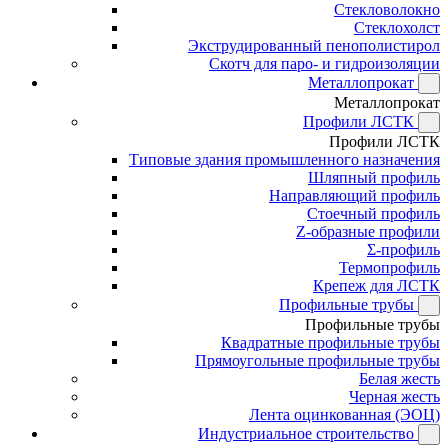
Стекловолокно
Стеклохолст
Экструдированный пенополистирол
Скотч для паро- и гидроизоляции
Металлопрокат
Металлопрокат
Профили ЛСТК
Профили ЛСТК
Типовые здания промышленного назначения
Шляпный профиль
Направляющий профиль
Стоечный профиль
Z-образные профили
Σ-профиль
Термопрофиль
Крепеж для ЛСТК
Профильные трубы
Профильные трубы
Квадратные профильные трубы
Прямоугольные профильные трубы
Белая жесть
Черная жесть
Лента оцинкованная (ЭОЦ)
Индустриальное строительство