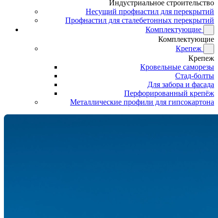
Индустриальное строительство
Несущий профнастил для перекрытий
Профнастил для сталебетонных перекрытий
Комплектующие
Комплектующие
Крепеж
Крепеж
Кровельные саморезы
Стад-болты
Для забора и фасада
Перфорированный крепёж
Металлические профили для гипсокартона