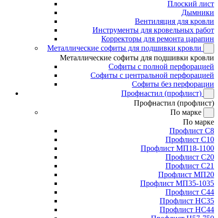
Плоский лист
Дымники
Вентиляция для кровли
Инструменты для кровельных работ
Корректоры для ремонта царапин
Металлические софиты для подшивки кровли
Металлические софиты для подшивки кровли
Софиты с полной перфорацией
Софиты с центральной перфорацией
Софиты без перфорации
Профнастил (профлист)
Профнастил (профлист)
По марке
По марке
Профлист С8
Профлист С10
Профлист МП18-1100
Профлист С20
Профлист С21
Профлист МП20
Профлист МП35-1035
Профлист С44
Профлист НС35
Профлист НС44