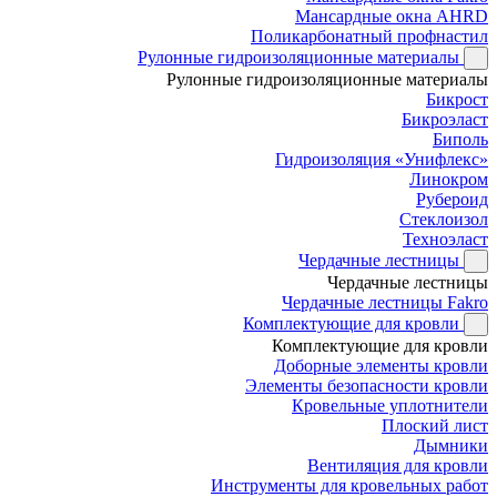
Мансардные окна AHRD
Поликарбонатный профнастил
Рулонные гидроизоляционные материалы
Рулонные гидроизоляционные материалы
Бикрост
Бикроэласт
Биполь
Гидроизоляция «Унифлекс»
Линокром
Рубероид
Стеклоизол
Техноэласт
Чердачные лестницы
Чердачные лестницы
Чердачные лестницы Fakro
Комплектующие для кровли
Комплектующие для кровли
Доборные элементы кровли
Элементы безопасности кровли
Кровельные уплотнители
Плоский лист
Дымники
Вентиляция для кровли
Инструменты для кровельных работ