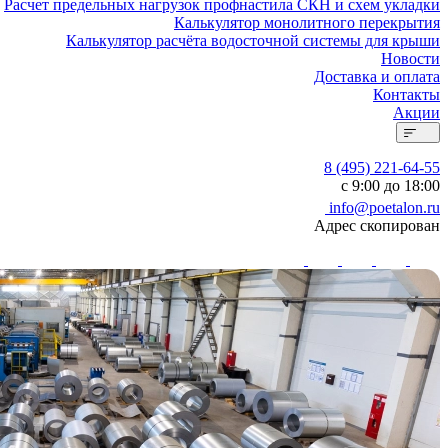
Расчет предельных нагрузок профнастила СКН и схем укладки
Калькулятор монолитного перекрытия
Калькулятор расчёта водосточной системы для крыши
Новости
Доставка и оплата
Контакты
Акции
8 (495) 221-64-55
с 9:00 до 18:00
info@poetalon.ru
Адрес скопирован