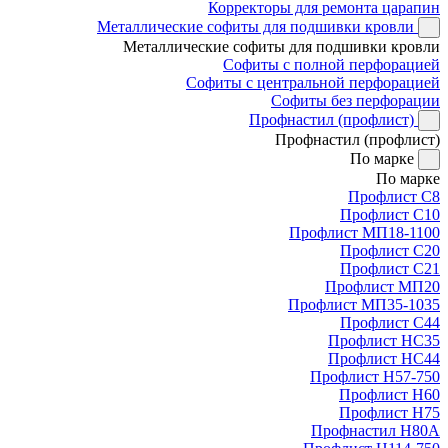
Корректоры для ремонта царапин
Металлические софиты для подшивки кровли
Металлические софиты для подшивки кровли
Софиты с полной перфорацией
Софиты с центральной перфорацией
Софиты без перфорации
Профнастил (профлист)
Профнастил (профлист)
По марке
По марке
Профлист С8
Профлист С10
Профлист МП18-1100
Профлист С20
Профлист С21
Профлист МП20
Профлист МП35-1035
Профлист С44
Профлист НС35
Профлист НС44
Профлист Н57-750
Профлист Н60
Профлист Н75
Профнастил Н80А