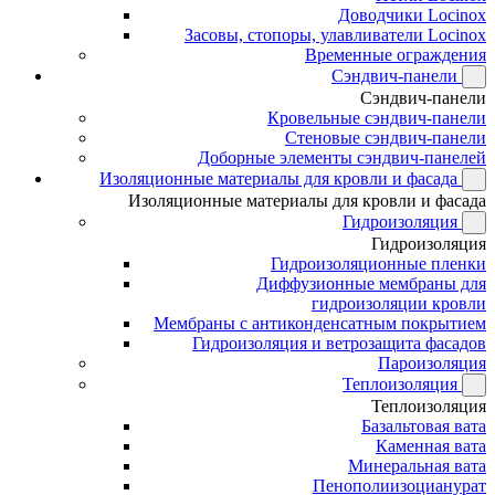
Доводчики Locinox
Засовы, стопоры, улавливатели Locinox
Временные ограждения
Сэндвич-панели
Сэндвич-панели
Кровельные сэндвич-панели
Стеновые сэндвич-панели
Доборные элементы сэндвич-панелей
Изоляционные материалы для кровли и фасада
Изоляционные материалы для кровли и фасада
Гидроизоляция
Гидроизоляция
Гидроизоляционные пленки
Диффузионные мембраны для
гидроизоляции кровли
Мембраны с антиконденсатным покрытием
Гидроизоляция и ветрозащита фасадов
Пароизоляция
Теплоизоляция
Теплоизоляция
Базальтовая вата
Каменная вата
Минеральная вата
Пенополиизоцианурат