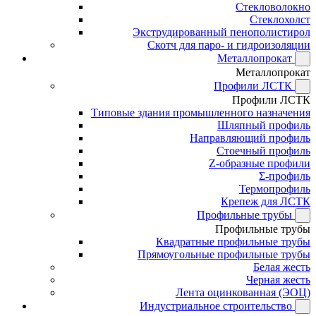
Стекловолокно
Стеклохолст
Экструдированный пенополистирол
Скотч для паро- и гидроизоляции
Металлопрокат
Металлопрокат
Профили ЛСТК
Профили ЛСТК
Типовые здания промышленного назначения
Шляпный профиль
Направляющий профиль
Стоечный профиль
Z-образные профили
Σ-профиль
Термопрофиль
Крепеж для ЛСТК
Профильные трубы
Профильные трубы
Квадратные профильные трубы
Прямоугольные профильные трубы
Белая жесть
Черная жесть
Лента оцинкованная (ЭОЦ)
Индустриальное строительство