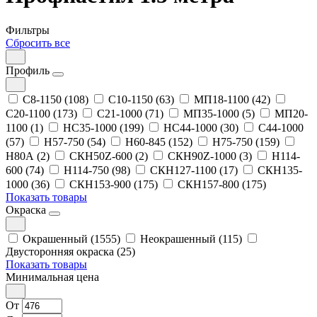
Фильтры
Сбросить все
Профиль
С8-1150 (108)
С10-1150 (63)
МП18-1100 (42)
С20-1100 (173)
С21-1000 (71)
МП35-1000 (5)
МП20-
1100 (1)
НС35-1000 (199)
НС44-1000 (30)
С44-1000
(57)
Н57-750 (54)
Н60-845 (152)
Н75-750 (159)
Н80А (2)
СКН50Z-600 (2)
СКН90Z-1000 (3)
Н114-
600 (74)
Н114-750 (98)
СКН127-1100 (17)
СКН135-
1000 (36)
СКН153-900 (175)
СКН157-800 (175)
Показать товары
Окраска
Окрашенный (1555)
Неокрашенный (115)
Двусторонняя окраска (25)
Показать товары
Минимальная цена
От