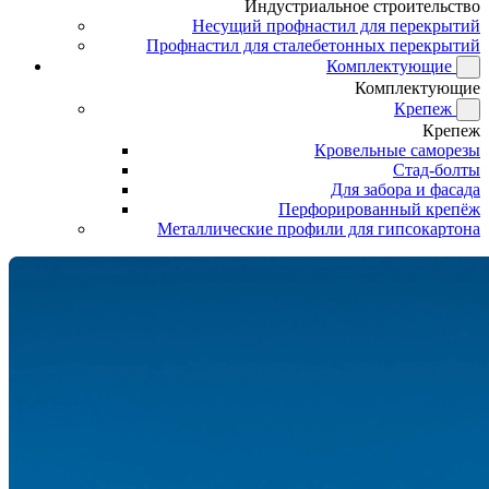
Индустриальное строительство
Несущий профнастил для перекрытий
Профнастил для сталебетонных перекрытий
Комплектующие
Комплектующие
Крепеж
Крепеж
Кровельные саморезы
Стад-болты
Для забора и фасада
Перфорированный крепёж
Металлические профили для гипсокартона