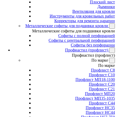
Плоский лист
Дымники
Вентиляция для кровли
Инструменты для кровельных работ
Корректоры для ремонта царапин
Металлические софиты для подшивки кровли
Металлические софиты для подшивки кровли
Софиты с полной перфорацией
Софиты с центральной перфорацией
Софиты без перфорации
Профнастил (профлист)
Профнастил (профлист)
По марке
По марке
Профлист С8
Профлист С10
Профлист МП18-1100
Профлист С20
Профлист С21
Профлист МП20
Профлист МП35-1035
Профлист С44
Профлист НС35
Профлист НС44