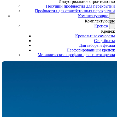
Индустриальное строительство
Несущий профнастил для перекрытий
Профнастил для сталебетонных перекрытий
Комплектующие
Комплектующие
Крепеж
Крепеж
Кровельные саморезы
Стад-болты
Для забора и фасада
Перфорированный крепёж
Металлические профили для гипсокартона