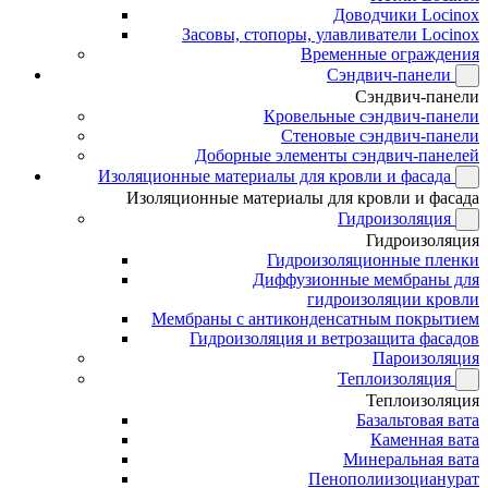
Доводчики Locinox
Засовы, стопоры, улавливатели Locinox
Временные ограждения
Сэндвич-панели
Сэндвич-панели
Кровельные сэндвич-панели
Стеновые сэндвич-панели
Доборные элементы сэндвич-панелей
Изоляционные материалы для кровли и фасада
Изоляционные материалы для кровли и фасада
Гидроизоляция
Гидроизоляция
Гидроизоляционные пленки
Диффузионные мембраны для
гидроизоляции кровли
Мембраны с антиконденсатным покрытием
Гидроизоляция и ветрозащита фасадов
Пароизоляция
Теплоизоляция
Теплоизоляция
Базальтовая вата
Каменная вата
Минеральная вата
Пенополиизоцианурат