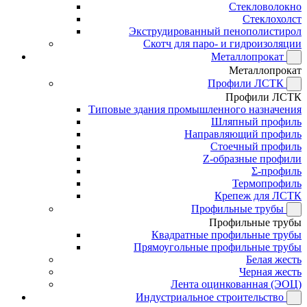
Стекловолокно
Стеклохолст
Экструдированный пенополистирол
Скотч для паро- и гидроизоляции
Металлопрокат
Металлопрокат
Профили ЛСТК
Профили ЛСТК
Типовые здания промышленного назначения
Шляпный профиль
Направляющий профиль
Стоечный профиль
Z-образные профили
Σ-профиль
Термопрофиль
Крепеж для ЛСТК
Профильные трубы
Профильные трубы
Квадратные профильные трубы
Прямоугольные профильные трубы
Белая жесть
Черная жесть
Лента оцинкованная (ЭОЦ)
Индустриальное строительство