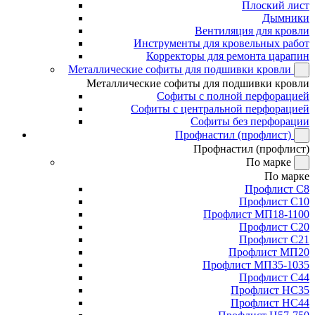
Плоский лист
Дымники
Вентиляция для кровли
Инструменты для кровельных работ
Корректоры для ремонта царапин
Металлические софиты для подшивки кровли
Металлические софиты для подшивки кровли
Софиты с полной перфорацией
Софиты с центральной перфорацией
Софиты без перфорации
Профнастил (профлист)
Профнастил (профлист)
По марке
По марке
Профлист С8
Профлист С10
Профлист МП18-1100
Профлист С20
Профлист С21
Профлист МП20
Профлист МП35-1035
Профлист С44
Профлист НС35
Профлист НС44