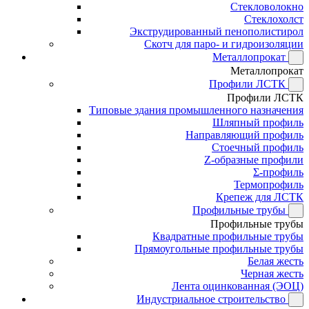
Стекловолокно
Стеклохолст
Экструдированный пенополистирол
Скотч для паро- и гидроизоляции
Металлопрокат
Металлопрокат
Профили ЛСТК
Профили ЛСТК
Типовые здания промышленного назначения
Шляпный профиль
Направляющий профиль
Стоечный профиль
Z-образные профили
Σ-профиль
Термопрофиль
Крепеж для ЛСТК
Профильные трубы
Профильные трубы
Квадратные профильные трубы
Прямоугольные профильные трубы
Белая жесть
Черная жесть
Лента оцинкованная (ЭОЦ)
Индустриальное строительство