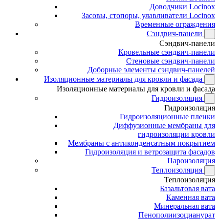
Доводчики Locinox
Засовы, стопоры, улавливатели Locinox
Временные ограждения
Сэндвич-панели
Сэндвич-панели
Кровельные сэндвич-панели
Стеновые сэндвич-панели
Доборные элементы сэндвич-панелей
Изоляционные материалы для кровли и фасада
Изоляционные материалы для кровли и фасада
Гидроизоляция
Гидроизоляция
Гидроизоляционные пленки
Диффузионные мембраны для
гидроизоляции кровли
Мембраны с антиконденсатным покрытием
Гидроизоляция и ветрозащита фасадов
Пароизоляция
Теплоизоляция
Теплоизоляция
Базальтовая вата
Каменная вата
Минеральная вата
Пенополиизоцианурат