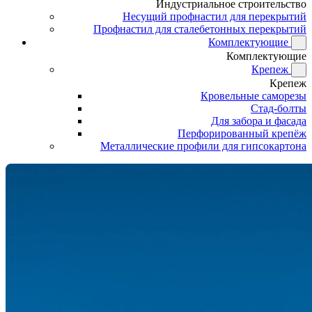
Индустриальное строительство
Несущий профнастил для перекрытий
Профнастил для сталебетонных перекрытий
Комплектующие
Комплектующие
Крепеж
Крепеж
Кровельные саморезы
Стад-болты
Для забора и фасада
Перфорированный крепёж
Металлические профили для гипсокартона