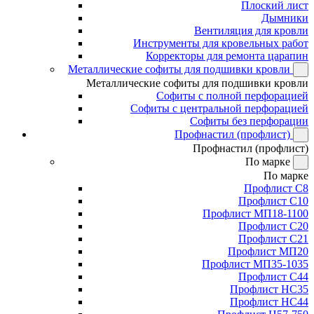
Плоский лист
Дымники
Вентиляция для кровли
Инструменты для кровельных работ
Корректоры для ремонта царапин
Металлические софиты для подшивки кровли
Металлические софиты для подшивки кровли
Софиты с полной перфорацией
Софиты с центральной перфорацией
Софиты без перфорации
Профнастил (профлист)
Профнастил (профлист)
По марке
По марке
Профлист С8
Профлист С10
Профлист МП18-1100
Профлист С20
Профлист С21
Профлист МП20
Профлист МП35-1035
Профлист С44
Профлист НС35
Профлист НС44