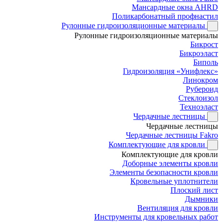
Мансардные окна AHRD
Поликарбонатный профнастил
Рулонные гидроизоляционные материалы
Рулонные гидроизоляционные материалы
Бикрост
Бикроэласт
Биполь
Гидроизоляция «Унифлекс»
Линокром
Рубероид
Стеклоизол
Техноэласт
Чердачные лестницы
Чердачные лестницы
Чердачные лестницы Fakro
Комплектующие для кровли
Комплектующие для кровли
Доборные элементы кровли
Элементы безопасности кровли
Кровельные уплотнители
Плоский лист
Дымники
Вентиляция для кровли
Инструменты для кровельных работ