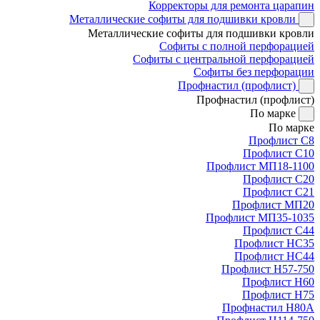
Корректоры для ремонта царапин
Металлические софиты для подшивки кровли
Металлические софиты для подшивки кровли
Софиты с полной перфорацией
Софиты с центральной перфорацией
Софиты без перфорации
Профнастил (профлист)
Профнастил (профлист)
По марке
По марке
Профлист С8
Профлист С10
Профлист МП18-1100
Профлист С20
Профлист С21
Профлист МП20
Профлист МП35-1035
Профлист С44
Профлист НС35
Профлист НС44
Профлист Н57-750
Профлист Н60
Профлист Н75
Профнастил Н80А