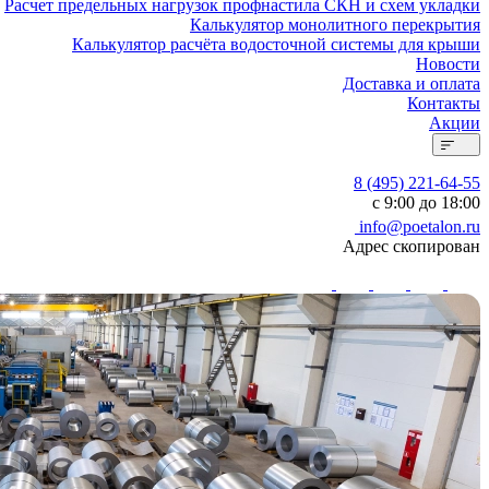
Расчет предельных нагрузок профнастила СКН и схем укладки
Калькулятор монолитного перекрытия
Калькулятор расчёта водосточной системы для крыши
Новости
Доставка и оплата
Контакты
Акции
8 (495) 221-64-55
с 9:00 до 18:00
info@poetalon.ru
Адрес скопирован