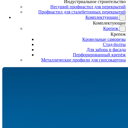
Индустриальное строительство
Несущий профнастил для перекрытий
Профнастил для сталебетонных перекрытий
Комплектующие
Комплектующие
Крепеж
Крепеж
Кровельные саморезы
Стад-болты
Для забора и фасада
Перфорированный крепёж
Металлические профили для гипсокартона