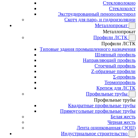
Стекловолокно
Стеклохолст
Экструдированный пенополистирол
Скотч для паро- и гидроизоляции
Металлопрокат
Металлопрокат
Профили ЛСТК
Профили ЛСТК
Типовые здания промышленного назначения
Шляпный профиль
Направляющий профиль
Стоечный профиль
Z-образные профили
Σ-профиль
Термопрофиль
Крепеж для ЛСТК
Профильные трубы
Профильные трубы
Квадратные профильные трубы
Прямоугольные профильные трубы
Белая жесть
Черная жесть
Лента оцинкованная (ЭОЦ)
Индустриальное строительство