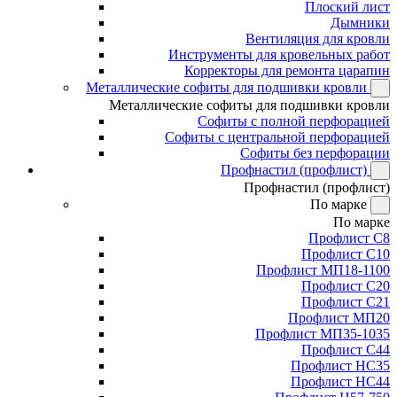
Плоский лист
Дымники
Вентиляция для кровли
Инструменты для кровельных работ
Корректоры для ремонта царапин
Металлические софиты для подшивки кровли
Металлические софиты для подшивки кровли
Софиты с полной перфорацией
Софиты с центральной перфорацией
Софиты без перфорации
Профнастил (профлист)
Профнастил (профлист)
По марке
По марке
Профлист С8
Профлист С10
Профлист МП18-1100
Профлист С20
Профлист С21
Профлист МП20
Профлист МП35-1035
Профлист С44
Профлист НС35
Профлист НС44