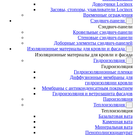
Доводчики Locinox
Засовы, стопоры, улавливатели Locinox
Временные ограждения
Сэндвич-панели
Сэндвич-панели
Кровельные сэндвич-панели
Стеновые сэндвич-панели
Доборные элементы сэндвич-панелей
Изоляционные материалы для кровли и фасада
Изоляционные материалы для кровли и фасада
Гидроизоляция
Гидроизоляция
Гидроизоляционные пленки
Диффузионные мембраны для
гидроизоляции кровли
Мембраны с антиконденсатным покрытием
Гидроизоляция и ветрозащита фасадов
Пароизоляция
Теплоизоляция
Теплоизоляция
Базальтовая вата
Каменная вата
Минеральная вата
Пенополиизоцианурат