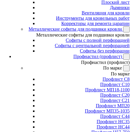
Плоский лист
Дымники
Вентиляция для кровли
Инструменты для кровельных работ
Корректоры для ремонта царапин
Металлические софиты для подшивки кровли
Металлические софиты для подшивки кровли
Софиты с полной перфорацией
Софиты с центральной перфорацией
Софиты без перфорации
Профнастил (профлист)
Профнастил (профлист)
По марке
По марке
Профлист С8
Профлист С10
Профлист МП18-1100
Профлист С20
Профлист С21
Профлист МП20
Профлист МП35-1035
Профлист С44
Профлист НС35
Профлист НС44