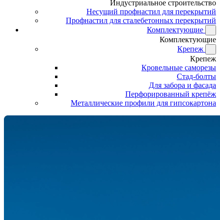
Индустриальное строительство
Несущий профнастил для перекрытий
Профнастил для сталебетонных перекрытий
Комплектующие
Комплектующие
Крепеж
Крепеж
Кровельные саморезы
Стад-болты
Для забора и фасада
Перфорированный крепёж
Металлические профили для гипсокартона