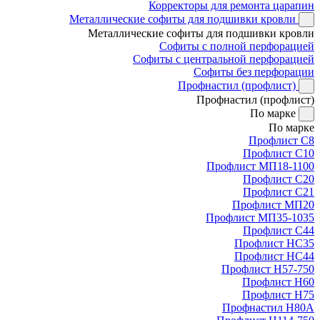
Корректоры для ремонта царапин
Металлические софиты для подшивки кровли
Металлические софиты для подшивки кровли
Софиты с полной перфорацией
Софиты с центральной перфорацией
Софиты без перфорации
Профнастил (профлист)
Профнастил (профлист)
По марке
По марке
Профлист С8
Профлист С10
Профлист МП18-1100
Профлист С20
Профлист С21
Профлист МП20
Профлист МП35-1035
Профлист С44
Профлист НС35
Профлист НС44
Профлист Н57-750
Профлист Н60
Профлист Н75
Профнастил Н80А