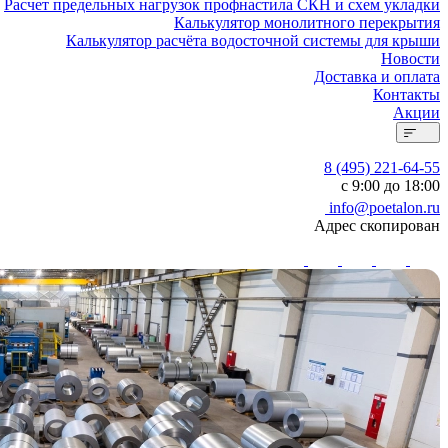
Расчет предельных нагрузок профнастила СКН и схем укладки
Калькулятор монолитного перекрытия
Калькулятор расчёта водосточной системы для крыши
Новости
Доставка и оплата
Контакты
Акции
8 (495) 221-64-55
с 9:00 до 18:00
info@poetalon.ru
Адрес скопирован