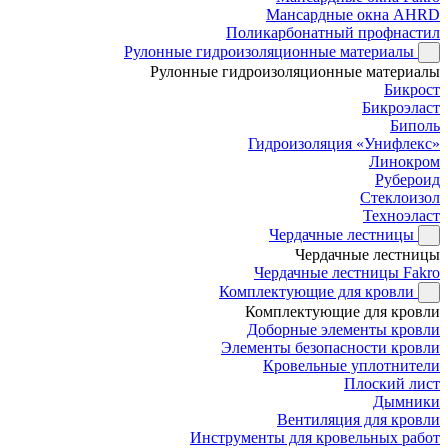
Мансардные окна AHRD
Поликарбонатный профнастил
Рулонные гидроизоляционные материалы
Рулонные гидроизоляционные материалы
Бикрост
Бикроэласт
Биполь
Гидроизоляция «Унифлекс»
Линокром
Рубероид
Стеклоизол
Техноэласт
Чердачные лестницы
Чердачные лестницы
Чердачные лестницы Fakro
Комплектующие для кровли
Комплектующие для кровли
Доборные элементы кровли
Элементы безопасности кровли
Кровельные уплотнители
Плоский лист
Дымники
Вентиляция для кровли
Инструменты для кровельных работ