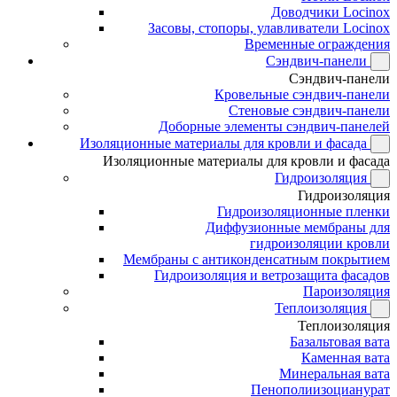
Доводчики Locinox
Засовы, стопоры, улавливатели Locinox
Временные ограждения
Сэндвич-панели
Сэндвич-панели
Кровельные сэндвич-панели
Стеновые сэндвич-панели
Доборные элементы сэндвич-панелей
Изоляционные материалы для кровли и фасада
Изоляционные материалы для кровли и фасада
Гидроизоляция
Гидроизоляция
Гидроизоляционные пленки
Диффузионные мембраны для
гидроизоляции кровли
Мембраны с антиконденсатным покрытием
Гидроизоляция и ветрозащита фасадов
Пароизоляция
Теплоизоляция
Теплоизоляция
Базальтовая вата
Каменная вата
Минеральная вата
Пенополиизоцианурат