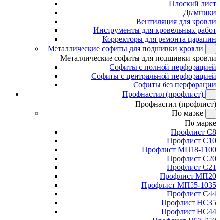
Плоский лист
Дымники
Вентиляция для кровли
Инструменты для кровельных работ
Корректоры для ремонта царапин
Металлические софиты для подшивки кровли
Металлические софиты для подшивки кровли
Софиты с полной перфорацией
Софиты с центральной перфорацией
Софиты без перфорации
Профнастил (профлист)
Профнастил (профлист)
По марке
По марке
Профлист С8
Профлист С10
Профлист МП18-1100
Профлист С20
Профлист С21
Профлист МП20
Профлист МП35-1035
Профлист С44
Профлист НС35
Профлист НС44