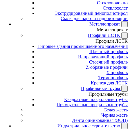
Стекловолокно
Стеклохолст
Экструдированный пенополистирол
Скотч для паро- и гидроизоляции
Металлопрокат
Металлопрокат
Профили ЛСТК
Профили ЛСТК
Типовые здания промышленного назначения
Шляпный профиль
Направляющий профиль
Стоечный профиль
Z-образные профили
Σ-профиль
Термопрофиль
Крепеж для ЛСТК
Профильные трубы
Профильные трубы
Квадратные профильные трубы
Прямоугольные профильные трубы
Белая жесть
Черная жесть
Лента оцинкованная (ЭОЦ)
Индустриальное строительство