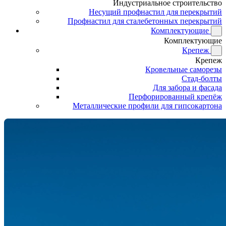
Индустриальное строительство
Несущий профнастил для перекрытий
Профнастил для сталебетонных перекрытий
Комплектующие
Комплектующие
Крепеж
Крепеж
Кровельные саморезы
Стад-болты
Для забора и фасада
Перфорированный крепёж
Металлические профили для гипсокартона