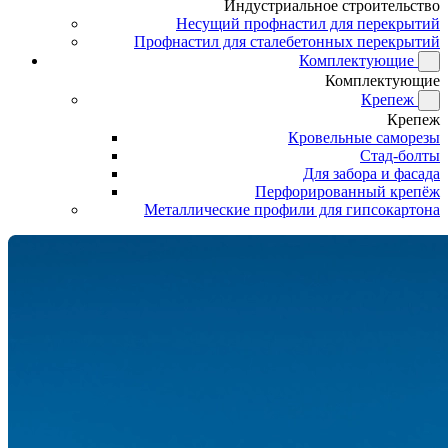
Индустриальное строительство
Несущий профнастил для перекрытий
Профнастил для сталебетонных перекрытий
Комплектующие
Комплектующие
Крепеж
Крепеж
Кровельные саморезы
Стад-болты
Для забора и фасада
Перфорированный крепёж
Металлические профили для гипсокартона