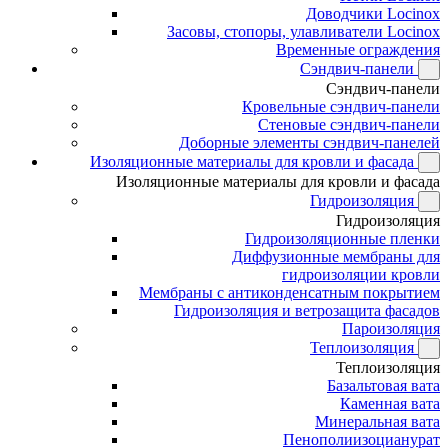
Доводчики Locinox
Засовы, стопоры, улавливатели Locinox
Временные ограждения
Сэндвич-панели
Сэндвич-панели
Кровельные сэндвич-панели
Стеновые сэндвич-панели
Доборные элементы сэндвич-панелей
Изоляционные материалы для кровли и фасада
Изоляционные материалы для кровли и фасада
Гидроизоляция
Гидроизоляция
Гидроизоляционные пленки
Диффузионные мембраны для
гидроизоляции кровли
Мембраны с антиконденсатным покрытием
Гидроизоляция и ветрозащита фасадов
Пароизоляция
Теплоизоляция
Теплоизоляция
Базальтовая вата
Каменная вата
Минеральная вата
Пенополиизоцианурат