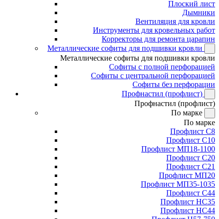
Плоский лист
Дымники
Вентиляция для кровли
Инструменты для кровельных работ
Корректоры для ремонта царапин
Металлические софиты для подшивки кровли
Металлические софиты для подшивки кровли
Софиты с полной перфорацией
Софиты с центральной перфорацией
Софиты без перфорации
Профнастил (профлист)
Профнастил (профлист)
По марке
По марке
Профлист С8
Профлист С10
Профлист МП18-1100
Профлист С20
Профлист С21
Профлист МП20
Профлист МП35-1035
Профлист С44
Профлист НС35
Профлист НС44