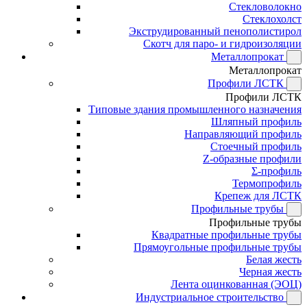
Стекловолокно
Стеклохолст
Экструдированный пенополистирол
Скотч для паро- и гидроизоляции
Металлопрокат
Металлопрокат
Профили ЛСТК
Профили ЛСТК
Типовые здания промышленного назначения
Шляпный профиль
Направляющий профиль
Стоечный профиль
Z-образные профили
Σ-профиль
Термопрофиль
Крепеж для ЛСТК
Профильные трубы
Профильные трубы
Квадратные профильные трубы
Прямоугольные профильные трубы
Белая жесть
Черная жесть
Лента оцинкованная (ЭОЦ)
Индустриальное строительство