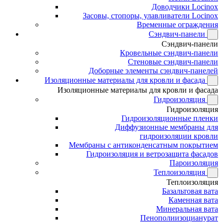
Доводчики Locinox
Засовы, стопоры, улавливатели Locinox
Временные ограждения
Сэндвич-панели
Сэндвич-панели
Кровельные сэндвич-панели
Стеновые сэндвич-панели
Доборные элементы сэндвич-панелей
Изоляционные материалы для кровли и фасада
Изоляционные материалы для кровли и фасада
Гидроизоляция
Гидроизоляция
Гидроизоляционные пленки
Диффузионные мембраны для
гидроизоляции кровли
Мембраны с антиконденсатным покрытием
Гидроизоляция и ветрозащита фасадов
Пароизоляция
Теплоизоляция
Теплоизоляция
Базальтовая вата
Каменная вата
Минеральная вата
Пенополиизоцианурат