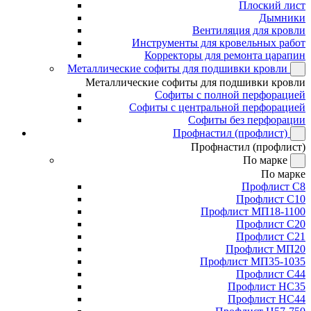
Плоский лист
Дымники
Вентиляция для кровли
Инструменты для кровельных работ
Корректоры для ремонта царапин
Металлические софиты для подшивки кровли
Металлические софиты для подшивки кровли
Софиты с полной перфорацией
Софиты с центральной перфорацией
Софиты без перфорации
Профнастил (профлист)
Профнастил (профлист)
По марке
По марке
Профлист С8
Профлист С10
Профлист МП18-1100
Профлист С20
Профлист С21
Профлист МП20
Профлист МП35-1035
Профлист С44
Профлист НС35
Профлист НС44