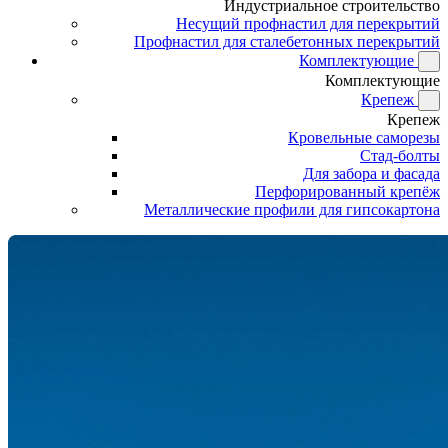
Индустриальное строительство
Несущий профнастил для перекрытий
Профнастил для сталебетонных перекрытий
Комплектующие
Комплектующие
Крепеж
Крепеж
Кровельные саморезы
Стад-болты
Для забора и фасада
Перфорированный крепёж
Металлические профили для гипсокартона