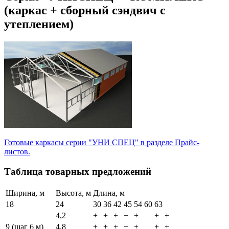
(каркас + сборный сэндвич с
утеплением)
Готовые каркасы серии "УНИ СПЕЦ" в разделе Прайс-
листов.
Таблица товарных предложений
Ширина, м
Высота, м
Длина, м
18
24
30
36
42
45
54
60
63
4,2
+
+
+
+
+
+
+
9 (шаг 6 м)
4,8
+
+
+
+
+
+
+