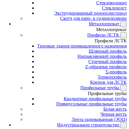
Стекловолокно
Стеклохолст
Экструдированный пенополистирол
Скотч для паро- и гидроизоляции
Металлопрокат
Металлопрокат
Профили ЛСТК
Профили ЛСТК
Типовые здания промышленного назначения
Шляпный профиль
Направляющий профиль
Стоечный профиль
Z-образные профили
Σ-профиль
Термопрофиль
Крепеж для ЛСТК
Профильные трубы
Профильные трубы
Квадратные профильные трубы
Прямоугольные профильные трубы
Белая жесть
Черная жесть
Лента оцинкованная (ЭОЦ)
Индустриальное строительство