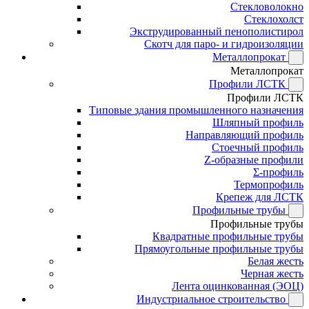
Стекловолокно
Стеклохолст
Экструдированный пенополистирол
Скотч для паро- и гидроизоляции
Металлопрокат
Металлопрокат
Профили ЛСТК
Профили ЛСТК
Типовые здания промышленного назначения
Шляпный профиль
Направляющий профиль
Стоечный профиль
Z-образные профили
Σ-профиль
Термопрофиль
Крепеж для ЛСТК
Профильные трубы
Профильные трубы
Квадратные профильные трубы
Прямоугольные профильные трубы
Белая жесть
Черная жесть
Лента оцинкованная (ЭОЦ)
Индустриальное строительство