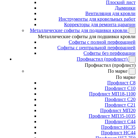
Плоский лист
Дымники
Вентиляция для кровли
Инструменты для кровельных работ
Корректоры для ремонта царапин
Металлические софиты для подшивки кровли
Металлические софиты для подшивки кровли
Софиты с полной перфорацией
Софиты с центральной перфорацией
Софиты без перфорации
Профнастил (профлист)
Профнастил (профлист)
По марке
По марке
Профлист С8
Профлист С10
Профлист МП18-1100
Профлист С20
Профлист С21
Профлист МП20
Профлист МП35-1035
Профлист С44
Профлист НС35
Профлист НС44