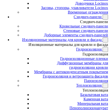
Доводчики Locinox
Засовы, стопоры, улавливатели Locinox
Временные ограждения
Сэндвич-панели
Сэндвич-панели
Кровельные сэндвич-панели
Стеновые сэндвич-панели
Доборные элементы сэндвич-панелей
Изоляционные материалы для кровли и фасада
Изоляционные материалы для кровли и фасада
Гидроизоляция
Гидроизоляция
Гидроизоляционные пленки
Диффузионные мембраны для
гидроизоляции кровли
Мембраны с антиконденсатным покрытием
Гидроизоляция и ветрозащита фасадов
Пароизоляция
Теплоизоляция
Теплоизоляция
Базальтовая вата
Каменная вата
Минеральная вата
Пенополиизоцианурат