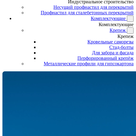
Индустриальное строительство
Несущий профнастил для перекрытий
Профнастил для сталебетонных перекрытий
Комплектующие
Комплектующие
Крепеж
Крепеж
Кровельные саморезы
Стад-болты
Для забора и фасада
Перфорированный крепёж
Металлические профили для гипсокартона