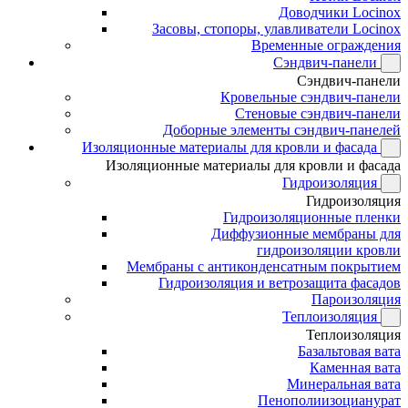
Доводчики Locinox
Засовы, стопоры, улавливатели Locinox
Временные ограждения
Сэндвич-панели
Сэндвич-панели
Кровельные сэндвич-панели
Стеновые сэндвич-панели
Доборные элементы сэндвич-панелей
Изоляционные материалы для кровли и фасада
Изоляционные материалы для кровли и фасада
Гидроизоляция
Гидроизоляция
Гидроизоляционные пленки
Диффузионные мембраны для
гидроизоляции кровли
Мембраны с антиконденсатным покрытием
Гидроизоляция и ветрозащита фасадов
Пароизоляция
Теплоизоляция
Теплоизоляция
Базальтовая вата
Каменная вата
Минеральная вата
Пенополиизоцианурат