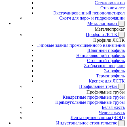
Стекловолокно
Стеклохолст
Экструдированный пенополистирол
Скотч для паро- и гидроизоляции
Металлопрокат
Металлопрокат
Профили ЛСТК
Профили ЛСТК
Типовые здания промышленного назначения
Шляпный профиль
Направляющий профиль
Стоечный профиль
Z-образные профили
Σ-профиль
Термопрофиль
Крепеж для ЛСТК
Профильные трубы
Профильные трубы
Квадратные профильные трубы
Прямоугольные профильные трубы
Белая жесть
Черная жесть
Лента оцинкованная (ЭОЦ)
Индустриальное строительство