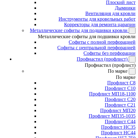
Плоский лист
Дымники
Вентиляция для кровли
Инструменты для кровельных работ
Корректоры для ремонта царапин
Металлические софиты для подшивки кровли
Металлические софиты для подшивки кровли
Софиты с полной перфорацией
Софиты с центральной перфорацией
Софиты без перфорации
Профнастил (профлист)
Профнастил (профлист)
По марке
По марке
Профлист С8
Профлист С10
Профлист МП18-1100
Профлист С20
Профлист С21
Профлист МП20
Профлист МП35-1035
Профлист С44
Профлист НС35
Профлист НС44