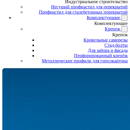
Индустриальное строительство
Несущий профнастил для перекрытий
Профнастил для сталебетонных перекрытий
Комплектующие
Комплектующие
Крепеж
Крепеж
Кровельные саморезы
Стад-болты
Для забора и фасада
Перфорированный крепёж
Металлические профили для гипсокартона