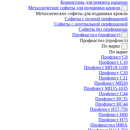
Корректоры для ремонта царапин
Металлические софиты для подшивки кровли
Металлические софиты для подшивки кровли
Софиты с полной перфорацией
Софиты с центральной перфорацией
Софиты без перфорации
Профнастил (профлист)
Профнастил (профлист)
По марке
По марке
Профлист С8
Профлист С10
Профлист МП18-1100
Профлист С20
Профлист С21
Профлист МП20
Профлист МП35-1035
Профлист С44
Профлист НС35
Профлист НС44
Профлист Н57-750
Профлист Н60
Профлист Н75
Профнастил Н80А