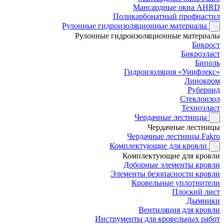
Мансардные окна AHRD
Поликарбонатный профнастил
Рулонные гидроизоляционные материалы
Рулонные гидроизоляционные материалы
Бикрост
Бикроэласт
Биполь
Гидроизоляция «Унифлекс»
Линокром
Рубероид
Стеклоизол
Техноэласт
Чердачные лестницы
Чердачные лестницы
Чердачные лестницы Fakro
Комплектующие для кровли
Комплектующие для кровли
Доборные элементы кровли
Элементы безопасности кровли
Кровельные уплотнители
Плоский лист
Дымники
Вентиляция для кровли
Инструменты для кровельных работ