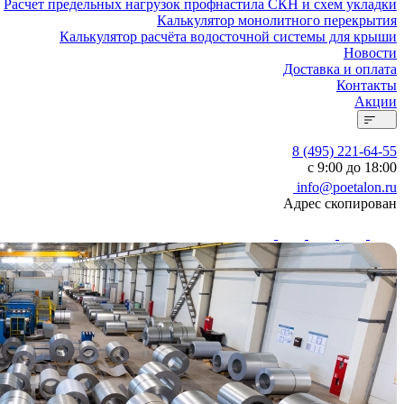
Расчет предельных нагрузок профнастила СКН и схем укладки
Калькулятор монолитного перекрытия
Калькулятор расчёта водосточной системы для крыши
Новости
Доставка и оплата
Контакты
Акции
8 (495) 221-64-55
с 9:00 до 18:00
info@poetalon.ru
Адрес скопирован