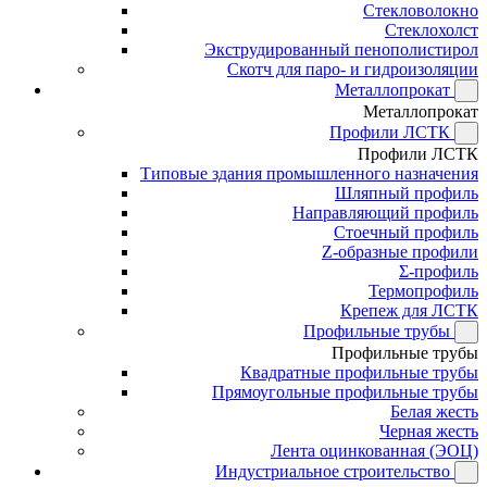
Стекловолокно
Стеклохолст
Экструдированный пенополистирол
Скотч для паро- и гидроизоляции
Металлопрокат
Металлопрокат
Профили ЛСТК
Профили ЛСТК
Типовые здания промышленного назначения
Шляпный профиль
Направляющий профиль
Стоечный профиль
Z-образные профили
Σ-профиль
Термопрофиль
Крепеж для ЛСТК
Профильные трубы
Профильные трубы
Квадратные профильные трубы
Прямоугольные профильные трубы
Белая жесть
Черная жесть
Лента оцинкованная (ЭОЦ)
Индустриальное строительство