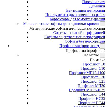
Плоский лист
Дымники
Вентиляция для кровли
Инструменты для кровельных работ
Корректоры для ремонта царапин
Металлические софиты для подшивки кровли
Металлические софиты для подшивки кровли
Софиты с полной перфорацией
Софиты с центральной перфорацией
Софиты без перфорации
Профнастил (профлист)
Профнастил (профлист)
По марке
По марке
Профлист С8
Профлист С10
Профлист МП18-1100
Профлист С20
Профлист С21
Профлист МП20
Профлист МП35-1035
Профлист С44
Профлист НС35
Профлист НС44