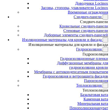
Доводчики Locinox
Засовы, стопоры, улавливатели Locinox
Временные ограждения
Сэндвич-панели
Сэндвич-панели
Кровельные сэндвич-панели
Стеновые сэндвич-панели
Доборные элементы сэндвич-панелей
Изоляционные материалы для кровли и фасада
Изоляционные материалы для кровли и фасада
Гидроизоляция
Гидроизоляция
Гидроизоляционные пленки
Диффузионные мембраны для
гидроизоляции кровли
Мембраны с антиконденсатным покрытием
Гидроизоляция и ветрозащита фасадов
Пароизоляция
Теплоизоляция
Теплоизоляция
Базальтовая вата
Каменная вата
Минеральная вата
Пенополиизоцианурат