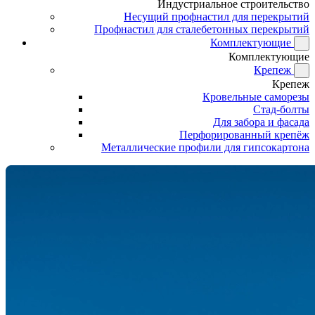
Индустриальное строительство
Несущий профнастил для перекрытий
Профнастил для сталебетонных перекрытий
Комплектующие
Комплектующие
Крепеж
Крепеж
Кровельные саморезы
Стад-болты
Для забора и фасада
Перфорированный крепёж
Металлические профили для гипсокартона