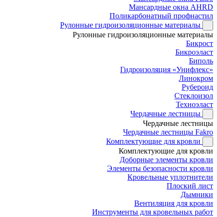
Мансардные окна AHRD
Поликарбонатный профнастил
Рулонные гидроизоляционные материалы
Рулонные гидроизоляционные материалы
Бикрост
Бикроэласт
Биполь
Гидроизоляция «Унифлекс»
Линокром
Рубероид
Стеклоизол
Техноэласт
Чердачные лестницы
Чердачные лестницы
Чердачные лестницы Fakro
Комплектующие для кровли
Комплектующие для кровли
Доборные элементы кровли
Элементы безопасности кровли
Кровельные уплотнители
Плоский лист
Дымники
Вентиляция для кровли
Инструменты для кровельных работ