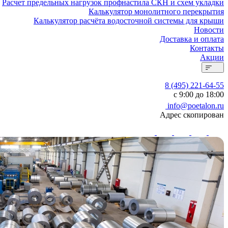
Расчет предельных нагрузок профнастила СКН и схем укладки
Калькулятор монолитного перекрытия
Калькулятор расчёта водосточной системы для крыши
Новости
Доставка и оплата
Контакты
Акции
8 (495) 221-64-55
с 9:00 до 18:00
info@poetalon.ru
Адрес скопирован