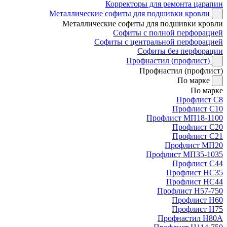
Корректоры для ремонта царапин
Металлические софиты для подшивки кровли
Металлические софиты для подшивки кровли
Софиты с полной перфорацией
Софиты с центральной перфорацией
Софиты без перфорации
Профнастил (профлист)
Профнастил (профлист)
По марке
По марке
Профлист С8
Профлист С10
Профлист МП18-1100
Профлист С20
Профлист С21
Профлист МП20
Профлист МП35-1035
Профлист С44
Профлист НС35
Профлист НС44
Профлист Н57-750
Профлист Н60
Профлист Н75
Профнастил Н80А