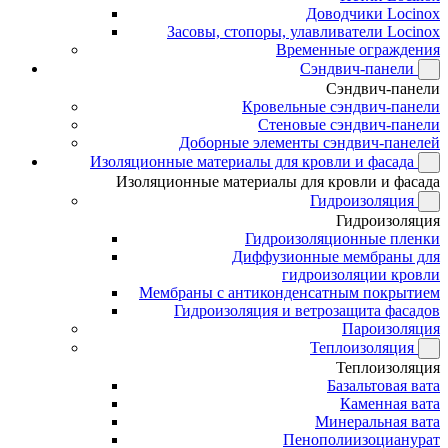
Доводчики Locinox
Засовы, стопоры, улавливатели Locinox
Временные ограждения
Сэндвич-панели
Сэндвич-панели
Кровельные сэндвич-панели
Стеновые сэндвич-панели
Доборные элементы сэндвич-панелей
Изоляционные материалы для кровли и фасада
Изоляционные материалы для кровли и фасада
Гидроизоляция
Гидроизоляция
Гидроизоляционные пленки
Диффузионные мембраны для
гидроизоляции кровли
Мембраны с антиконденсатным покрытием
Гидроизоляция и ветрозащита фасадов
Пароизоляция
Теплоизоляция
Теплоизоляция
Базальтовая вата
Каменная вата
Минеральная вата
Пенополиизоцианурат