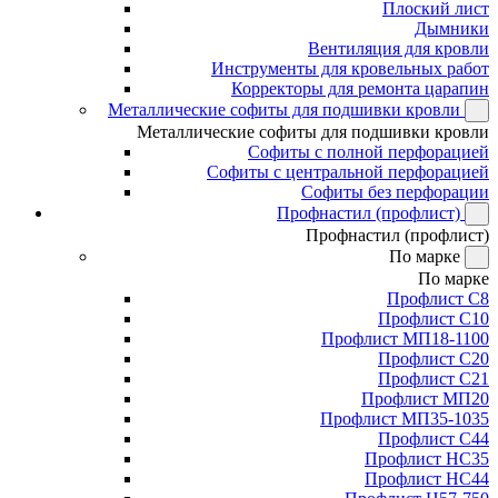
Плоский лист
Дымники
Вентиляция для кровли
Инструменты для кровельных работ
Корректоры для ремонта царапин
Металлические софиты для подшивки кровли
Металлические софиты для подшивки кровли
Софиты с полной перфорацией
Софиты с центральной перфорацией
Софиты без перфорации
Профнастил (профлист)
Профнастил (профлист)
По марке
По марке
Профлист С8
Профлист С10
Профлист МП18-1100
Профлист С20
Профлист С21
Профлист МП20
Профлист МП35-1035
Профлист С44
Профлист НС35
Профлист НС44