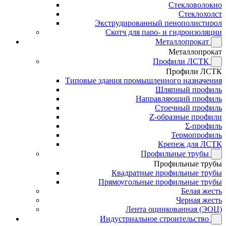
Стекловолокно
Стеклохолст
Экструдированный пенополистирол
Скотч для паро- и гидроизоляции
Металлопрокат
Металлопрокат
Профили ЛСТК
Профили ЛСТК
Типовые здания промышленного назначения
Шляпный профиль
Направляющий профиль
Стоечный профиль
Z-образные профили
Σ-профиль
Термопрофиль
Крепеж для ЛСТК
Профильные трубы
Профильные трубы
Квадратные профильные трубы
Прямоугольные профильные трубы
Белая жесть
Черная жесть
Лента оцинкованная (ЭОЦ)
Индустриальное строительство