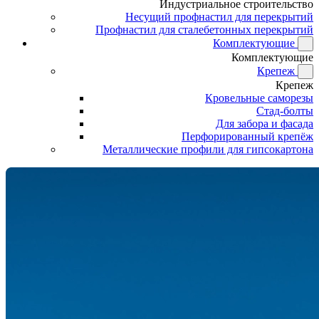
Индустриальное строительство
Несущий профнастил для перекрытий
Профнастил для сталебетонных перекрытий
Комплектующие
Комплектующие
Крепеж
Крепеж
Кровельные саморезы
Стад-болты
Для забора и фасада
Перфорированный крепёж
Металлические профили для гипсокартона