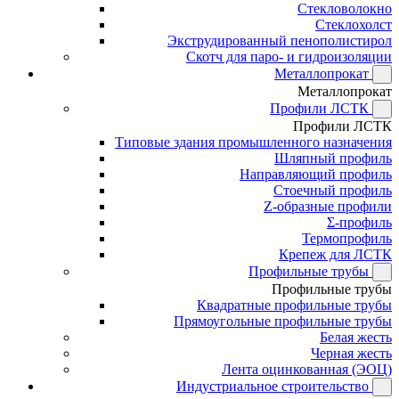
Стекловолокно
Стеклохолст
Экструдированный пенополистирол
Скотч для паро- и гидроизоляции
Металлопрокат
Металлопрокат
Профили ЛСТК
Профили ЛСТК
Типовые здания промышленного назначения
Шляпный профиль
Направляющий профиль
Стоечный профиль
Z-образные профили
Σ-профиль
Термопрофиль
Крепеж для ЛСТК
Профильные трубы
Профильные трубы
Квадратные профильные трубы
Прямоугольные профильные трубы
Белая жесть
Черная жесть
Лента оцинкованная (ЭОЦ)
Индустриальное строительство