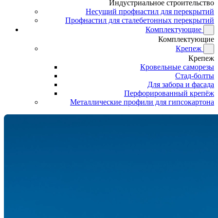
Индустриальное строительство
Несущий профнастил для перекрытий
Профнастил для сталебетонных перекрытий
Комплектующие
Комплектующие
Крепеж
Крепеж
Кровельные саморезы
Стад-болты
Для забора и фасада
Перфорированный крепёж
Металлические профили для гипсокартона