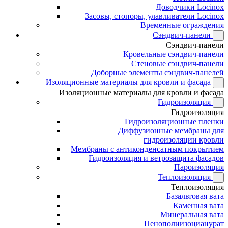
Доводчики Locinox
Засовы, стопоры, улавливатели Locinox
Временные ограждения
Сэндвич-панели
Сэндвич-панели
Кровельные сэндвич-панели
Стеновые сэндвич-панели
Доборные элементы сэндвич-панелей
Изоляционные материалы для кровли и фасада
Изоляционные материалы для кровли и фасада
Гидроизоляция
Гидроизоляция
Гидроизоляционные пленки
Диффузионные мембраны для
гидроизоляции кровли
Мембраны с антиконденсатным покрытием
Гидроизоляция и ветрозащита фасадов
Пароизоляция
Теплоизоляция
Теплоизоляция
Базальтовая вата
Каменная вата
Минеральная вата
Пенополиизоцианурат