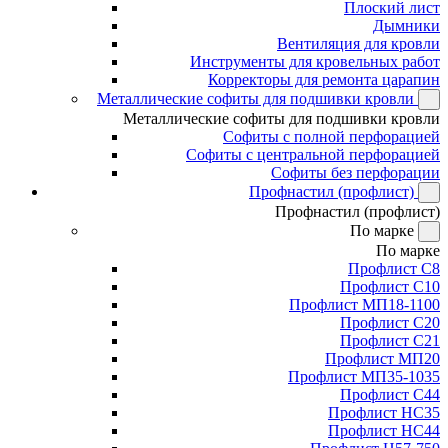
Плоский лист
Дымники
Вентиляция для кровли
Инструменты для кровельных работ
Корректоры для ремонта царапин
Металлические софиты для подшивки кровли
Металлические софиты для подшивки кровли
Софиты с полной перфорацией
Софиты с центральной перфорацией
Софиты без перфорации
Профнастил (профлист)
Профнастил (профлист)
По марке
По марке
Профлист С8
Профлист С10
Профлист МП18-1100
Профлист С20
Профлист С21
Профлист МП20
Профлист МП35-1035
Профлист С44
Профлист НС35
Профлист НС44