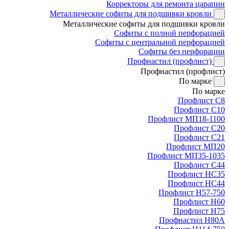
Корректоры для ремонта царапин
Металлические софиты для подшивки кровли
Металлические софиты для подшивки кровли
Софиты с полной перфорацией
Софиты с центральной перфорацией
Софиты без перфорации
Профнастил (профлист)
Профнастил (профлист)
По марке
По марке
Профлист С8
Профлист С10
Профлист МП18-1100
Профлист С20
Профлист С21
Профлист МП20
Профлист МП35-1035
Профлист С44
Профлист НС35
Профлист НС44
Профлист Н57-750
Профлист Н60
Профлист Н75
Профнастил Н80А