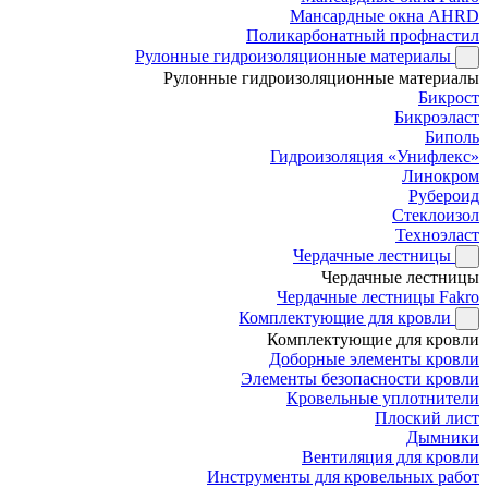
Мансардные окна AHRD
Поликарбонатный профнастил
Рулонные гидроизоляционные материалы
Рулонные гидроизоляционные материалы
Бикрост
Бикроэласт
Биполь
Гидроизоляция «Унифлекс»
Линокром
Рубероид
Стеклоизол
Техноэласт
Чердачные лестницы
Чердачные лестницы
Чердачные лестницы Fakro
Комплектующие для кровли
Комплектующие для кровли
Доборные элементы кровли
Элементы безопасности кровли
Кровельные уплотнители
Плоский лист
Дымники
Вентиляция для кровли
Инструменты для кровельных работ