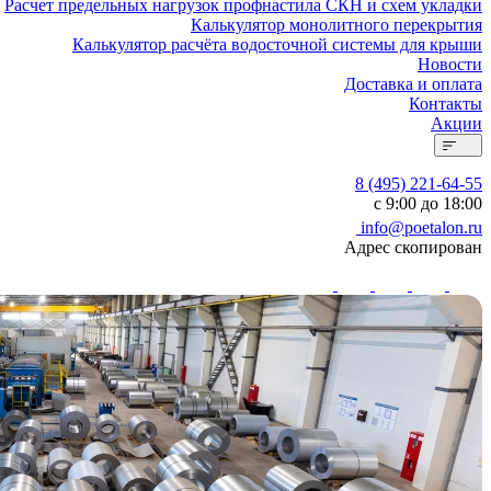
Расчет предельных нагрузок профнастила СКН и схем укладки
Калькулятор монолитного перекрытия
Калькулятор расчёта водосточной системы для крыши
Новости
Доставка и оплата
Контакты
Акции
8 (495) 221-64-55
с 9:00 до 18:00
info@poetalon.ru
Адрес скопирован