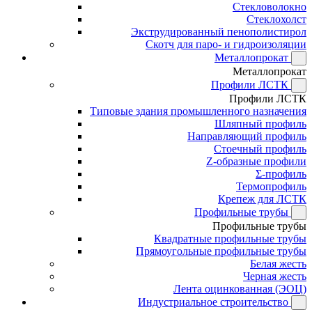
Стекловолокно
Стеклохолст
Экструдированный пенополистирол
Скотч для паро- и гидроизоляции
Металлопрокат
Металлопрокат
Профили ЛСТК
Профили ЛСТК
Типовые здания промышленного назначения
Шляпный профиль
Направляющий профиль
Стоечный профиль
Z-образные профили
Σ-профиль
Термопрофиль
Крепеж для ЛСТК
Профильные трубы
Профильные трубы
Квадратные профильные трубы
Прямоугольные профильные трубы
Белая жесть
Черная жесть
Лента оцинкованная (ЭОЦ)
Индустриальное строительство