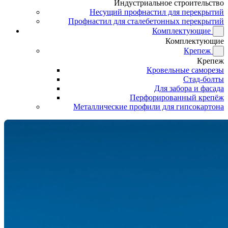
Индустриальное строительство
Несущий профнастил для перекрытий
Профнастил для сталебетонных перекрытий
Комплектующие
Комплектующие
Крепеж
Крепеж
Кровельные саморезы
Стад-болты
Для забора и фасада
Перфорированный крепёж
Металлические профили для гипсокартона