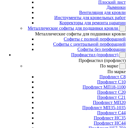
Плоский лист
Дымники
Вентиляция для кровли
Инструменты для кровельных работ
Корректоры для ремонта царапин
Металлические софиты для подшивки кровли
Металлические софиты для подшивки кровли
Софиты с полной перфорацией
Софиты с центральной перфорацией
Софиты без перфорации
Профнастил (профлист)
Профнастил (профлист)
По марке
По марке
Профлист С8
Профлист С10
Профлист МП18-1100
Профлист С20
Профлист С21
Профлист МП20
Профлист МП35-1035
Профлист С44
Профлист НС35
Профлист НС44