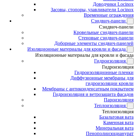
Доводчики Locinox
Засовы, стопоры, улавливатели Locinox
Временные ограждения
Сэндвич-панели
Сэндвич-панели
Кровельные сэндвич-панели
Стеновые сэндвич-панели
Доборные элементы сэндвич-панелей
Изоляционные материалы для кровли и фасада
Изоляционные материалы для кровли и фасада
Гидроизоляция
Гидроизоляция
Гидроизоляционные пленки
Диффузионные мембраны для
гидроизоляции кровли
Мембраны с антиконденсатным покрытием
Гидроизоляция и ветрозащита фасадов
Пароизоляция
Теплоизоляция
Теплоизоляция
Базальтовая вата
Каменная вата
Минеральная вата
Пенополиизоцианурат