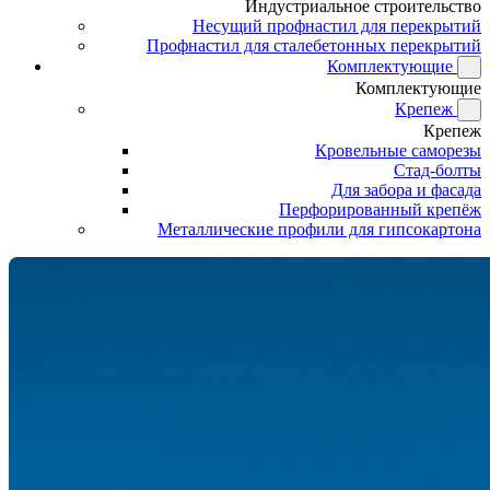
Индустриальное строительство
Несущий профнастил для перекрытий
Профнастил для сталебетонных перекрытий
Комплектующие
Комплектующие
Крепеж
Крепеж
Кровельные саморезы
Стад-болты
Для забора и фасада
Перфорированный крепёж
Металлические профили для гипсокартона