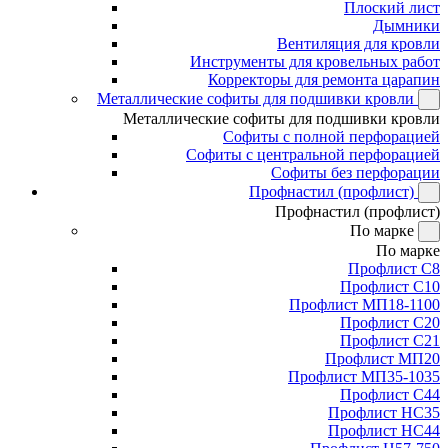
Плоский лист
Дымники
Вентиляция для кровли
Инструменты для кровельных работ
Корректоры для ремонта царапин
Металлические софиты для подшивки кровли
Металлические софиты для подшивки кровли
Софиты с полной перфорацией
Софиты с центральной перфорацией
Софиты без перфорации
Профнастил (профлист)
Профнастил (профлист)
По марке
По марке
Профлист С8
Профлист С10
Профлист МП18-1100
Профлист С20
Профлист С21
Профлист МП20
Профлист МП35-1035
Профлист С44
Профлист НС35
Профлист НС44