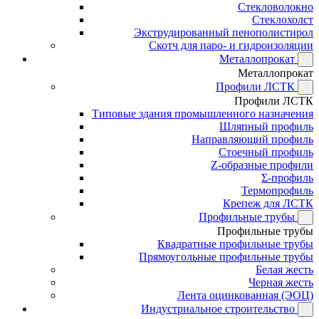
Стекловолокно
Стеклохолст
Экструдированный пенополистирол
Скотч для паро- и гидроизоляции
Металлопрокат
Металлопрокат
Профили ЛСТК
Профили ЛСТК
Типовые здания промышленного назначения
Шляпный профиль
Направляющий профиль
Стоечный профиль
Z-образные профили
Σ-профиль
Термопрофиль
Крепеж для ЛСТК
Профильные трубы
Профильные трубы
Квадратные профильные трубы
Прямоугольные профильные трубы
Белая жесть
Черная жесть
Лента оцинкованная (ЭОЦ)
Индустриальное строительство