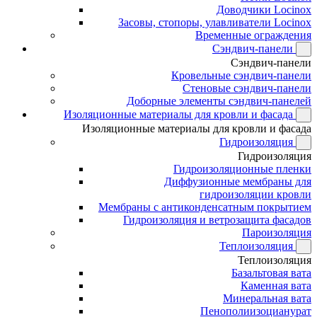
Доводчики Locinox
Засовы, стопоры, улавливатели Locinox
Временные ограждения
Сэндвич-панели
Сэндвич-панели
Кровельные сэндвич-панели
Стеновые сэндвич-панели
Доборные элементы сэндвич-панелей
Изоляционные материалы для кровли и фасада
Изоляционные материалы для кровли и фасада
Гидроизоляция
Гидроизоляция
Гидроизоляционные пленки
Диффузионные мембраны для
гидроизоляции кровли
Мембраны с антиконденсатным покрытием
Гидроизоляция и ветрозащита фасадов
Пароизоляция
Теплоизоляция
Теплоизоляция
Базальтовая вата
Каменная вата
Минеральная вата
Пенополиизоцианурат