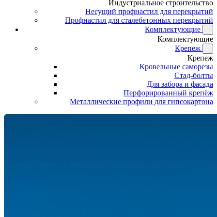
Индустриальное строительство
Несущий профнастил для перекрытий
Профнастил для сталебетонных перекрытий
Комплектующие
Комплектующие
Крепеж
Крепеж
Кровельные саморезы
Стад-болты
Для забора и фасада
Перфорированный крепёж
Металлические профили для гипсокартона