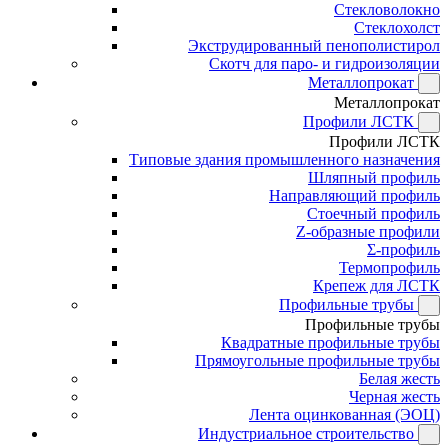
Стекловолокно
Стеклохолст
Экструдированный пенополистирол
Скотч для паро- и гидроизоляции
Металлопрокат
Металлопрокат
Профили ЛСТК
Профили ЛСТК
Типовые здания промышленного назначения
Шляпный профиль
Направляющий профиль
Стоечный профиль
Z-образные профили
Σ-профиль
Термопрофиль
Крепеж для ЛСТК
Профильные трубы
Профильные трубы
Квадратные профильные трубы
Прямоугольные профильные трубы
Белая жесть
Черная жесть
Лента оцинкованная (ЭОЦ)
Индустриальное строительство