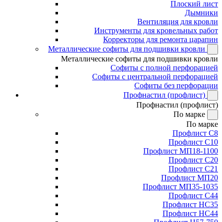
Плоский лист
Дымники
Вентиляция для кровли
Инструменты для кровельных работ
Корректоры для ремонта царапин
Металлические софиты для подшивки кровли
Металлические софиты для подшивки кровли
Софиты с полной перфорацией
Софиты с центральной перфорацией
Софиты без перфорации
Профнастил (профлист)
Профнастил (профлист)
По марке
По марке
Профлист С8
Профлист С10
Профлист МП18-1100
Профлист С20
Профлист С21
Профлист МП20
Профлист МП35-1035
Профлист С44
Профлист НС35
Профлист НС44