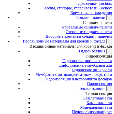
Доводчики Locinox
Засовы, стопоры, улавливатели Locinox
Временные ограждения
Сэндвич-панели
Сэндвич-панели
Кровельные сэндвич-панели
Стеновые сэндвич-панели
Доборные элементы сэндвич-панелей
Изоляционные материалы для кровли и фасада
Изоляционные материалы для кровли и фасада
Гидроизоляция
Гидроизоляция
Гидроизоляционные пленки
Диффузионные мембраны для
гидроизоляции кровли
Мембраны с антиконденсатным покрытием
Гидроизоляция и ветрозащита фасадов
Пароизоляция
Теплоизоляция
Теплоизоляция
Базальтовая вата
Каменная вата
Минеральная вата
Пенополиизоцианурат