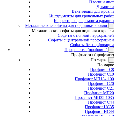
Плоский лист
Дымники
Вентиляция для кровли
Инструменты для кровельных работ
Корректоры для ремонта царапин
Металлические софиты для подшивки кровли
Металлические софиты для подшивки кровли
Софиты с полной перфорацией
Софиты с центральной перфорацией
Софиты без перфорации
Профнастил (профлист)
Профнастил (профлист)
По марке
По марке
Профлист С8
Профлист С10
Профлист МП18-1100
Профлист С20
Профлист С21
Профлист МП20
Профлист МП35-1035
Профлист С44
Профлист НС35
Профлист НС44