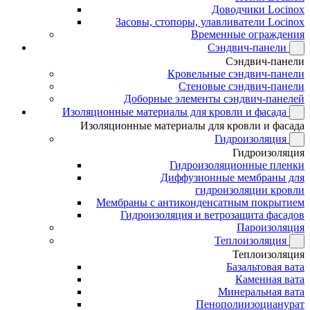
Доводчики Locinox
Засовы, стопоры, улавливатели Locinox
Временные ограждения
Сэндвич-панели
Сэндвич-панели
Кровельные сэндвич-панели
Стеновые сэндвич-панели
Доборные элементы сэндвич-панелей
Изоляционные материалы для кровли и фасада
Изоляционные материалы для кровли и фасада
Гидроизоляция
Гидроизоляция
Гидроизоляционные пленки
Диффузионные мембраны для
гидроизоляции кровли
Мембраны с антиконденсатным покрытием
Гидроизоляция и ветрозащита фасадов
Пароизоляция
Теплоизоляция
Теплоизоляция
Базальтовая вата
Каменная вата
Минеральная вата
Пенополиизоцианурат