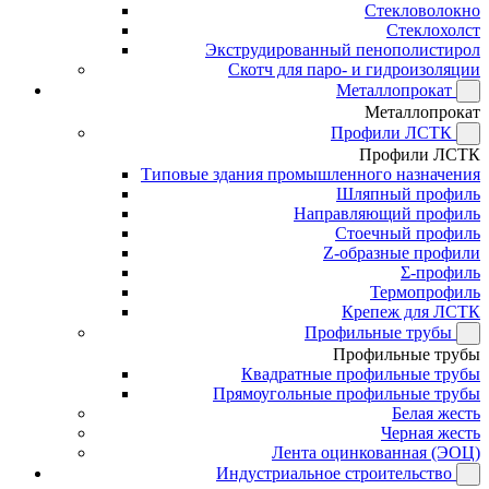
Стекловолокно
Стеклохолст
Экструдированный пенополистирол
Скотч для паро- и гидроизоляции
Металлопрокат
Металлопрокат
Профили ЛСТК
Профили ЛСТК
Типовые здания промышленного назначения
Шляпный профиль
Направляющий профиль
Стоечный профиль
Z-образные профили
Σ-профиль
Термопрофиль
Крепеж для ЛСТК
Профильные трубы
Профильные трубы
Квадратные профильные трубы
Прямоугольные профильные трубы
Белая жесть
Черная жесть
Лента оцинкованная (ЭОЦ)
Индустриальное строительство