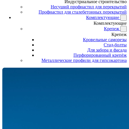
Индустриальное строительство
Несущий профнастил для перекрытий
Профнастил для сталебетонных перекрытий
Комплектующие
Комплектующие
Крепеж
Крепеж
Кровельные саморезы
Стад-болты
Для забора и фасада
Перфорированный крепёж
Металлические профили для гипсокартона