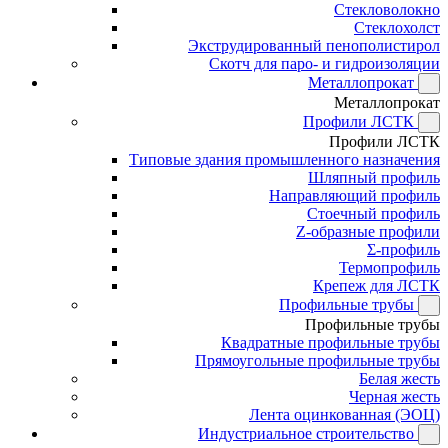
Стекловолокно
Стеклохолст
Экструдированный пенополистирол
Скотч для паро- и гидроизоляции
Металлопрокат
Металлопрокат
Профили ЛСТК
Профили ЛСТК
Типовые здания промышленного назначения
Шляпный профиль
Направляющий профиль
Стоечный профиль
Z-образные профили
Σ-профиль
Термопрофиль
Крепеж для ЛСТК
Профильные трубы
Профильные трубы
Квадратные профильные трубы
Прямоугольные профильные трубы
Белая жесть
Черная жесть
Лента оцинкованная (ЭОЦ)
Индустриальное строительство