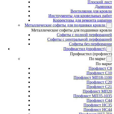
Плоский лист
Дымники
Вентиляция для кровли
Инструменты для кровельных работ
Корректоры для ремонта царапин
Металлические софиты для подшивки кровли
Металлические софиты для подшивки кровли
Софиты с полной перфорацией
Софиты с центральной перфорацией
Софиты без перфорации
Профнастил (профлист)
Профнастил (профлист)
По марке
По марке
Профлист С8
Профлист С10
Профлист МП18-1100
Профлист С20
Профлист С21
Профлист МП20
Профлист МП35-1035
Профлист С44
Профлист НС35
Профлист НС44