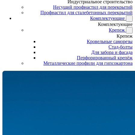
Индустриальное строительство
Несущий профнастил для перекрытий
Профнастил для сталебетонных перекрытий
Комплектующие
Комплектующие
Крепеж
Крепеж
Кровельные саморезы
Стад-болты
Для забора и фасада
Перфорированный крепёж
Металлические профили для гипсокартона