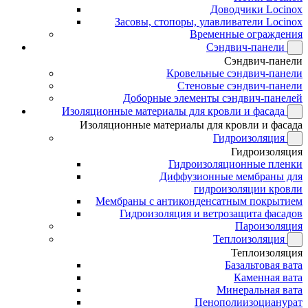
Доводчики Locinox
Засовы, стопоры, улавливатели Locinox
Временные ограждения
Сэндвич-панели
Сэндвич-панели
Кровельные сэндвич-панели
Стеновые сэндвич-панели
Доборные элементы сэндвич-панелей
Изоляционные материалы для кровли и фасада
Изоляционные материалы для кровли и фасада
Гидроизоляция
Гидроизоляция
Гидроизоляционные пленки
Диффузионные мембраны для
гидроизоляции кровли
Мембраны с антиконденсатным покрытием
Гидроизоляция и ветрозащита фасадов
Пароизоляция
Теплоизоляция
Теплоизоляция
Базальтовая вата
Каменная вата
Минеральная вата
Пенополиизоцианурат