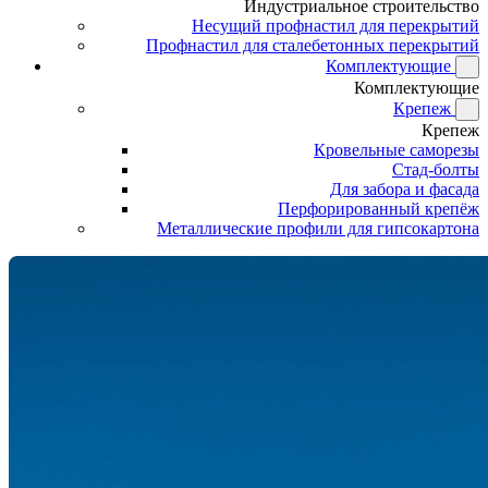
Индустриальное строительство
Несущий профнастил для перекрытий
Профнастил для сталебетонных перекрытий
Комплектующие
Комплектующие
Крепеж
Крепеж
Кровельные саморезы
Стад-болты
Для забора и фасада
Перфорированный крепёж
Металлические профили для гипсокартона