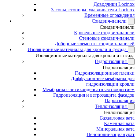
Доводчики Locinox
Засовы, стопоры, улавливатели Locinox
Временные ограждения
Сэндвич-панели
Сэндвич-панели
Кровельные сэндвич-панели
Стеновые сэндвич-панели
Доборные элементы сэндвич-панелей
Изоляционные материалы для кровли и фасада
Изоляционные материалы для кровли и фасада
Гидроизоляция
Гидроизоляция
Гидроизоляционные пленки
Диффузионные мембраны для
гидроизоляции кровли
Мембраны с антиконденсатным покрытием
Гидроизоляция и ветрозащита фасадов
Пароизоляция
Теплоизоляция
Теплоизоляция
Базальтовая вата
Каменная вата
Минеральная вата
Пенополиизоцианурат