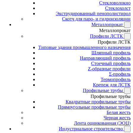
Стекловолокно
Стеклохолст
Экструдированный пенополистирол
Скотч для паро- и гидроизоляции
Металлопрокат
Металлопрокат
Профили ЛСТК
Профили ЛСТК
Типовые здания промышленного назначения
Шляпный профиль
Направляющий профиль
Стоечный профиль
Z-образные профили
Σ-профиль
Термопрофиль
Крепеж для ЛСТК
Профильные трубы
Профильные трубы
Квадратные профильные трубы
Прямоугольные профильные трубы
Белая жесть
Черная жесть
Лента оцинкованная (ЭОЦ)
Индустриальное строительство