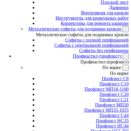
Плоский лист
Дымники
Вентиляция для кровли
Инструменты для кровельных работ
Корректоры для ремонта царапин
Металлические софиты для подшивки кровли
Металлические софиты для подшивки кровли
Софиты с полной перфорацией
Софиты с центральной перфорацией
Софиты без перфорации
Профнастил (профлист)
Профнастил (профлист)
По марке
По марке
Профлист С8
Профлист С10
Профлист МП18-1100
Профлист С20
Профлист С21
Профлист МП20
Профлист МП35-1035
Профлист С44
Профлист НС35
Профлист НС44