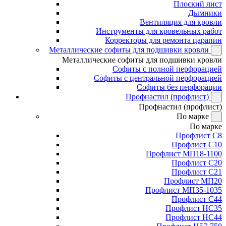
Плоский лист
Дымники
Вентиляция для кровли
Инструменты для кровельных работ
Корректоры для ремонта царапин
Металлические софиты для подшивки кровли
Металлические софиты для подшивки кровли
Софиты с полной перфорацией
Софиты с центральной перфорацией
Софиты без перфорации
Профнастил (профлист)
Профнастил (профлист)
По марке
По марке
Профлист С8
Профлист С10
Профлист МП18-1100
Профлист С20
Профлист С21
Профлист МП20
Профлист МП35-1035
Профлист С44
Профлист НС35
Профлист НС44