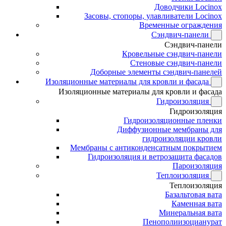
Доводчики Locinox
Засовы, стопоры, улавливатели Locinox
Временные ограждения
Сэндвич-панели
Сэндвич-панели
Кровельные сэндвич-панели
Стеновые сэндвич-панели
Доборные элементы сэндвич-панелей
Изоляционные материалы для кровли и фасада
Изоляционные материалы для кровли и фасада
Гидроизоляция
Гидроизоляция
Гидроизоляционные пленки
Диффузионные мембраны для
гидроизоляции кровли
Мембраны с антиконденсатным покрытием
Гидроизоляция и ветрозащита фасадов
Пароизоляция
Теплоизоляция
Теплоизоляция
Базальтовая вата
Каменная вата
Минеральная вата
Пенополиизоцианурат