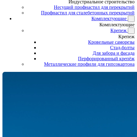
Индустриальное строительство
Несущий профнастил для перекрытий
Профнастил для сталебетонных перекрытий
Комплектующие
Комплектующие
Крепеж
Крепеж
Кровельные саморезы
Стад-болты
Для забора и фасада
Перфорированный крепёж
Металлические профили для гипсокартона