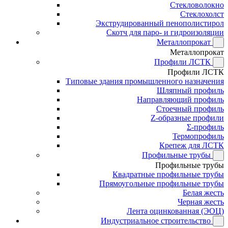
Стекловолокно
Стеклохолст
Экструдированный пенополистирол
Скотч для паро- и гидроизоляции
Металлопрокат
Металлопрокат
Профили ЛСТК
Профили ЛСТК
Типовые здания промышленного назначения
Шляпный профиль
Направляющий профиль
Стоечный профиль
Z-образные профили
Σ-профиль
Термопрофиль
Крепеж для ЛСТК
Профильные трубы
Профильные трубы
Квадратные профильные трубы
Прямоугольные профильные трубы
Белая жесть
Черная жесть
Лента оцинкованная (ЭОЦ)
Индустриальное строительство