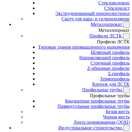
Стекловолокно
Стеклохолст
Экструдированный пенополистирол
Скотч для паро- и гидроизоляции
Металлопрокат
Металлопрокат
Профили ЛСТК
Профили ЛСТК
Типовые здания промышленного назначения
Шляпный профиль
Направляющий профиль
Стоечный профиль
Z-образные профили
Σ-профиль
Термопрофиль
Крепеж для ЛСТК
Профильные трубы
Профильные трубы
Квадратные профильные трубы
Прямоугольные профильные трубы
Белая жесть
Черная жесть
Лента оцинкованная (ЭОЦ)
Индустриальное строительство