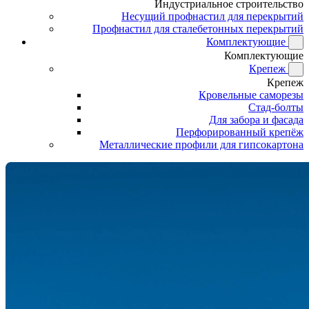
Индустриальное строительство
Несущий профнастил для перекрытий
Профнастил для сталебетонных перекрытий
Комплектующие
Комплектующие
Крепеж
Крепеж
Кровельные саморезы
Стад-болты
Для забора и фасада
Перфорированный крепёж
Металлические профили для гипсокартона