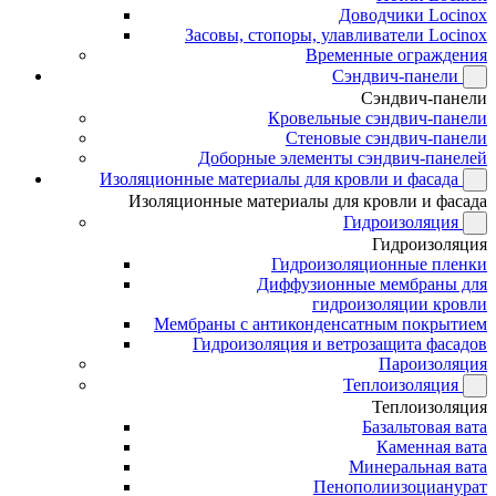
Доводчики Locinox
Засовы, стопоры, улавливатели Locinox
Временные ограждения
Сэндвич-панели
Сэндвич-панели
Кровельные сэндвич-панели
Стеновые сэндвич-панели
Доборные элементы сэндвич-панелей
Изоляционные материалы для кровли и фасада
Изоляционные материалы для кровли и фасада
Гидроизоляция
Гидроизоляция
Гидроизоляционные пленки
Диффузионные мембраны для
гидроизоляции кровли
Мембраны с антиконденсатным покрытием
Гидроизоляция и ветрозащита фасадов
Пароизоляция
Теплоизоляция
Теплоизоляция
Базальтовая вата
Каменная вата
Минеральная вата
Пенополиизоцианурат