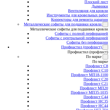
Плоский лист
Дымники
Вентиляция для кровли
Инструменты для кровельных работ
Корректоры для ремонта царапин
Металлические софиты для подшивки кровли
Металлические софиты для подшивки кровли
Софиты с полной перфорацией
Софиты с центральной перфорацией
Софиты без перфорации
Профнастил (профлист)
Профнастил (профлист)
По марке
По марке
Профлист С8
Профлист С10
Профлист МП18-1100
Профлист С20
Профлист С21
Профлист МП20
Профлист МП35-1035
Профлист С44
Профлист НС35
Профлист НС44