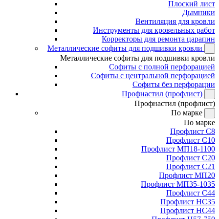
Плоский лист
Дымники
Вентиляция для кровли
Инструменты для кровельных работ
Корректоры для ремонта царапин
Металлические софиты для подшивки кровли
Металлические софиты для подшивки кровли
Софиты с полной перфорацией
Софиты с центральной перфорацией
Софиты без перфорации
Профнастил (профлист)
Профнастил (профлист)
По марке
По марке
Профлист С8
Профлист С10
Профлист МП18-1100
Профлист С20
Профлист С21
Профлист МП20
Профлист МП35-1035
Профлист С44
Профлист НС35
Профлист НС44