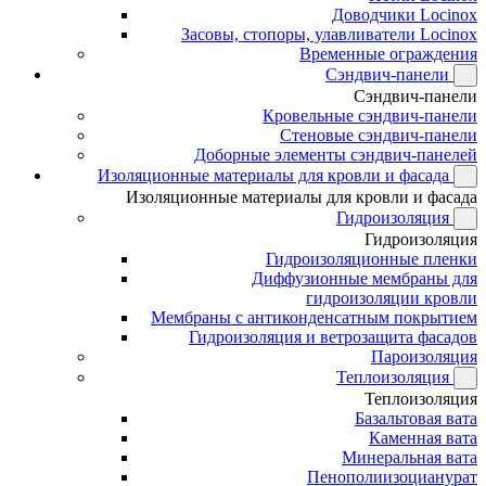
Доводчики Locinox
Засовы, стопоры, улавливатели Locinox
Временные ограждения
Сэндвич-панели
Сэндвич-панели
Кровельные сэндвич-панели
Стеновые сэндвич-панели
Доборные элементы сэндвич-панелей
Изоляционные материалы для кровли и фасада
Изоляционные материалы для кровли и фасада
Гидроизоляция
Гидроизоляция
Гидроизоляционные пленки
Диффузионные мембраны для
гидроизоляции кровли
Мембраны с антиконденсатным покрытием
Гидроизоляция и ветрозащита фасадов
Пароизоляция
Теплоизоляция
Теплоизоляция
Базальтовая вата
Каменная вата
Минеральная вата
Пенополиизоцианурат