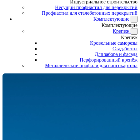
Индустриальное строительство
Несущий профнастил для перекрытий
Профнастил для сталебетонных перекрытий
Комплектующие
Комплектующие
Крепеж
Крепеж
Кровельные саморезы
Стад-болты
Для забора и фасада
Перфорированный крепёж
Металлические профили для гипсокартона