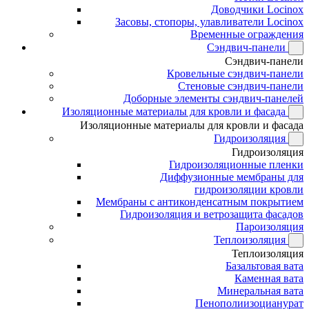
Доводчики Locinox
Засовы, стопоры, улавливатели Locinox
Временные ограждения
Сэндвич-панели
Сэндвич-панели
Кровельные сэндвич-панели
Стеновые сэндвич-панели
Доборные элементы сэндвич-панелей
Изоляционные материалы для кровли и фасада
Изоляционные материалы для кровли и фасада
Гидроизоляция
Гидроизоляция
Гидроизоляционные пленки
Диффузионные мембраны для
гидроизоляции кровли
Мембраны с антиконденсатным покрытием
Гидроизоляция и ветрозащита фасадов
Пароизоляция
Теплоизоляция
Теплоизоляция
Базальтовая вата
Каменная вата
Минеральная вата
Пенополиизоцианурат