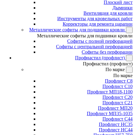
Плоский лист
Дымники
Вентиляция для кровли
Инструменты для кровельных работ
Корректоры для ремонта царапин
Металлические софиты для подшивки кровли
Металлические софиты для подшивки кровли
Софиты с полной перфорацией
Софиты с центральной перфорацией
Софиты без перфорации
Профнастил (профлист)
Профнастил (профлист)
По марке
По марке
Профлист С8
Профлист С10
Профлист МП18-1100
Профлист С20
Профлист С21
Профлист МП20
Профлист МП35-1035
Профлист С44
Профлист НС35
Профлист НС44