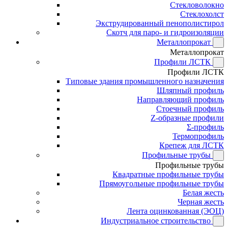
Стекловолокно
Стеклохолст
Экструдированный пенополистирол
Скотч для паро- и гидроизоляции
Металлопрокат
Металлопрокат
Профили ЛСТК
Профили ЛСТК
Типовые здания промышленного назначения
Шляпный профиль
Направляющий профиль
Стоечный профиль
Z-образные профили
Σ-профиль
Термопрофиль
Крепеж для ЛСТК
Профильные трубы
Профильные трубы
Квадратные профильные трубы
Прямоугольные профильные трубы
Белая жесть
Черная жесть
Лента оцинкованная (ЭОЦ)
Индустриальное строительство