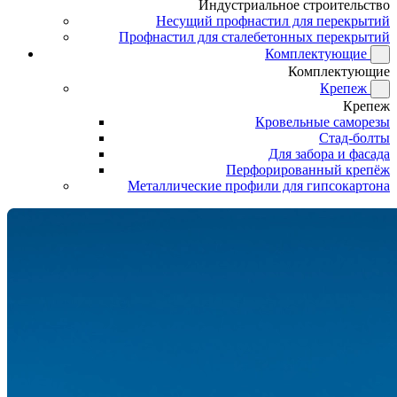
Индустриальное строительство
Несущий профнастил для перекрытий
Профнастил для сталебетонных перекрытий
Комплектующие
Комплектующие
Крепеж
Крепеж
Кровельные саморезы
Стад-болты
Для забора и фасада
Перфорированный крепёж
Металлические профили для гипсокартона