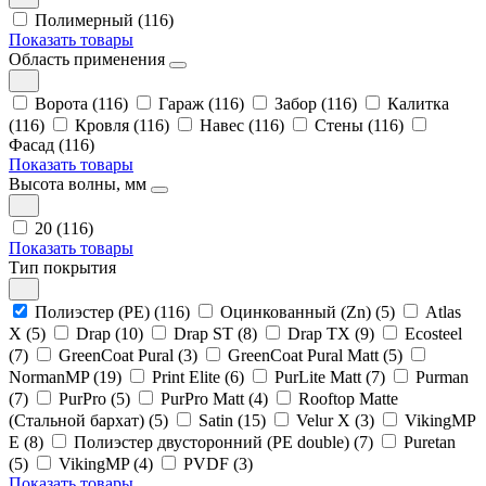
Полимерный (116)
Показать товары
Область применения
Ворота (116)
Гараж (116)
Забор (116)
Калитка
(116)
Кровля (116)
Навес (116)
Стены (116)
Фасад (116)
Показать товары
Высота волны, мм
20 (116)
Показать товары
Тип покрытия
Полиэстер (PE) (116)
Оцинкованный (Zn) (5)
Atlas
X (5)
Drap (10)
Drap ST (8)
Drap TX (9)
Ecosteel
(7)
GreenCoat Pural (3)
GreenCoat Pural Matt (5)
NormanMP (19)
Print Elite (6)
PurLite Matt (7)
Purman
(7)
PurPro (5)
PurPro Matt (4)
Rooftop Matte
(Стальной бархат) (5)
Satin (15)
Velur X (3)
VikingMP
E (8)
Полиэстер двусторонний (PE double) (7)
Puretan
(5)
VikingMP (4)
PVDF (3)
Показать товары