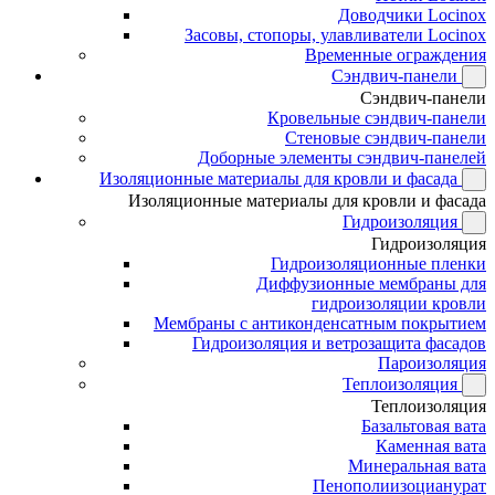
Доводчики Locinox
Засовы, стопоры, улавливатели Locinox
Временные ограждения
Сэндвич-панели
Сэндвич-панели
Кровельные сэндвич-панели
Стеновые сэндвич-панели
Доборные элементы сэндвич-панелей
Изоляционные материалы для кровли и фасада
Изоляционные материалы для кровли и фасада
Гидроизоляция
Гидроизоляция
Гидроизоляционные пленки
Диффузионные мембраны для
гидроизоляции кровли
Мембраны с антиконденсатным покрытием
Гидроизоляция и ветрозащита фасадов
Пароизоляция
Теплоизоляция
Теплоизоляция
Базальтовая вата
Каменная вата
Минеральная вата
Пенополиизоцианурат