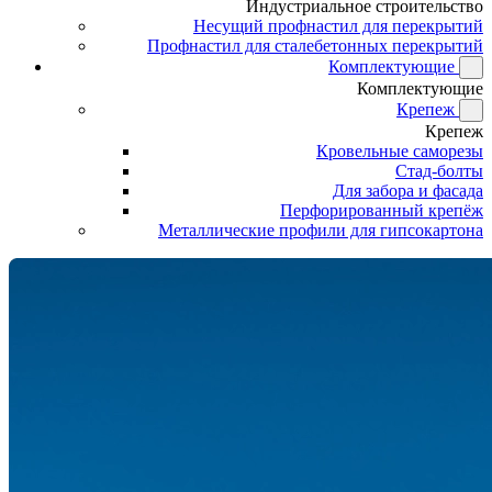
Индустриальное строительство
Несущий профнастил для перекрытий
Профнастил для сталебетонных перекрытий
Комплектующие
Комплектующие
Крепеж
Крепеж
Кровельные саморезы
Стад-болты
Для забора и фасада
Перфорированный крепёж
Металлические профили для гипсокартона