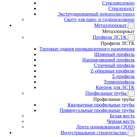
Стекловолокно
Стеклохолст
Экструдированный пенополистирол
Скотч для паро- и гидроизоляции
Металлопрокат
Металлопрокат
Профили ЛСТК
Профили ЛСТК
Типовые здания промышленного назначения
Шляпный профиль
Направляющий профиль
Стоечный профиль
Z-образные профили
Σ-профиль
Термопрофиль
Крепеж для ЛСТК
Профильные трубы
Профильные трубы
Квадратные профильные трубы
Прямоугольные профильные трубы
Белая жесть
Черная жесть
Лента оцинкованная (ЭОЦ)
Индустриальное строительство