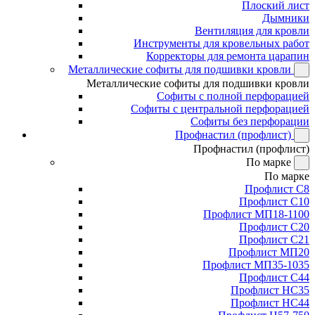
Плоский лист
Дымники
Вентиляция для кровли
Инструменты для кровельных работ
Корректоры для ремонта царапин
Металлические софиты для подшивки кровли
Металлические софиты для подшивки кровли
Софиты с полной перфорацией
Софиты с центральной перфорацией
Софиты без перфорации
Профнастил (профлист)
Профнастил (профлист)
По марке
По марке
Профлист С8
Профлист С10
Профлист МП18-1100
Профлист С20
Профлист С21
Профлист МП20
Профлист МП35-1035
Профлист С44
Профлист НС35
Профлист НС44