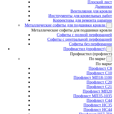
Плоский лист
Дымники
Вентиляция для кровли
Инструменты для кровельных работ
Корректоры для ремонта царапин
Металлические софиты для подшивки кровли
Металлические софиты для подшивки кровли
Софиты с полной перфорацией
Софиты с центральной перфорацией
Софиты без перфорации
Профнастил (профлист)
Профнастил (профлист)
По марке
По марке
Профлист С8
Профлист С10
Профлист МП18-1100
Профлист С20
Профлист С21
Профлист МП20
Профлист МП35-1035
Профлист С44
Профлист НС35
Профлист НС44