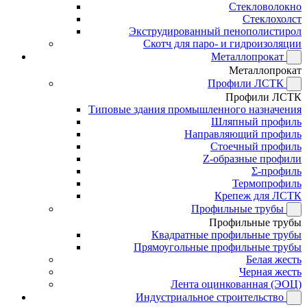
Стекловолокно
Стеклохолст
Экструдированный пенополистирол
Скотч для паро- и гидроизоляции
Металлопрокат
Металлопрокат
Профили ЛСТК
Профили ЛСТК
Типовые здания промышленного назначения
Шляпный профиль
Направляющий профиль
Стоечный профиль
Z-образные профили
Σ-профиль
Термопрофиль
Крепеж для ЛСТК
Профильные трубы
Профильные трубы
Квадратные профильные трубы
Прямоугольные профильные трубы
Белая жесть
Черная жесть
Лента оцинкованная (ЭОЦ)
Индустриальное строительство