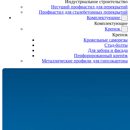
Индустриальное строительство
Несущий профнастил для перекрытий
Профнастил для сталебетонных перекрытий
Комплектующие
Комплектующие
Крепеж
Крепеж
Кровельные саморезы
Стад-болты
Для забора и фасада
Перфорированный крепёж
Металлические профили для гипсокартона