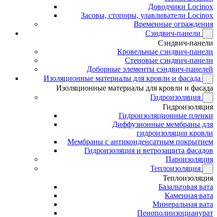
Доводчики Locinox
Засовы, стопоры, улавливатели Locinox
Временные ограждения
Сэндвич-панели
Сэндвич-панели
Кровельные сэндвич-панели
Стеновые сэндвич-панели
Доборные элементы сэндвич-панелей
Изоляционные материалы для кровли и фасада
Изоляционные материалы для кровли и фасада
Гидроизоляция
Гидроизоляция
Гидроизоляционные пленки
Диффузионные мембраны для
гидроизоляции кровли
Мембраны с антиконденсатным покрытием
Гидроизоляция и ветрозащита фасадов
Пароизоляция
Теплоизоляция
Теплоизоляция
Базальтовая вата
Каменная вата
Минеральная вата
Пенополиизоцианурат