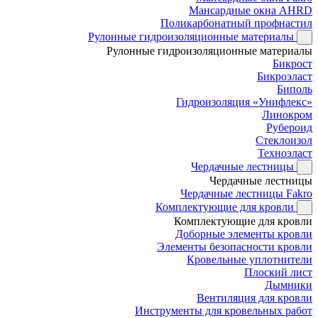
Мансардные окна AHRD
Поликарбонатный профнастил
Рулонные гидроизоляционные материалы
Рулонные гидроизоляционные материалы
Бикрост
Бикроэласт
Биполь
Гидроизоляция «Унифлекс»
Линокром
Рубероид
Стеклоизол
Техноэласт
Чердачные лестницы
Чердачные лестницы
Чердачные лестницы Fakro
Комплектующие для кровли
Комплектующие для кровли
Доборные элементы кровли
Элементы безопасности кровли
Кровельные уплотнители
Плоский лист
Дымники
Вентиляция для кровли
Инструменты для кровельных работ