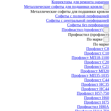
Корректоры для ремонта царапин
Металлические софиты для подшивки кровли
Металлические софиты для подшивки кровли
Софиты с полной перфорацией
Софиты с центральной перфорацией
Софиты без перфорации
Профнастил (профлист)
Профнастил (профлист)
По марке
По марке
Профлист С8
Профлист С10
Профлист МП18-1100
Профлист С20
Профлист С21
Профлист МП20
Профлист МП35-1035
Профлист С44
Профлист НС35
Профлист НС44
Профлист Н57-750
Профлист Н60
Профлист Н75
Профнастил Н80А