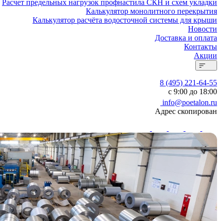
Расчет предельных нагрузок профнастила СКН и схем укладки
Калькулятор монолитного перекрытия
Калькулятор расчёта водосточной системы для крыши
Новости
Доставка и оплата
Контакты
Акции
8 (495) 221-64-55
с 9:00 до 18:00
info@poetalon.ru
Адрес скопирован