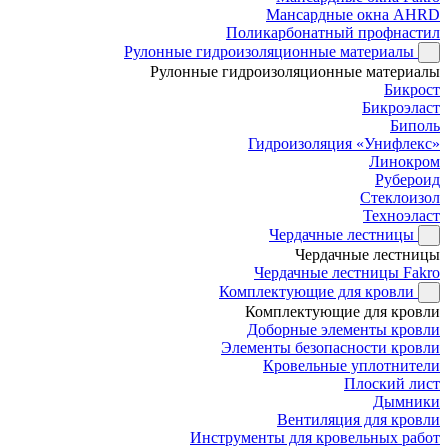
Мансардные окна AHRD
Поликарбонатный профнастил
Рулонные гидроизоляционные материалы
Рулонные гидроизоляционные материалы
Бикрост
Бикроэласт
Биполь
Гидроизоляция «Унифлекс»
Линокром
Рубероид
Стеклоизол
Техноэласт
Чердачные лестницы
Чердачные лестницы
Чердачные лестницы Fakro
Комплектующие для кровли
Комплектующие для кровли
Доборные элементы кровли
Элементы безопасности кровли
Кровельные уплотнители
Плоский лист
Дымники
Вентиляция для кровли
Инструменты для кровельных работ