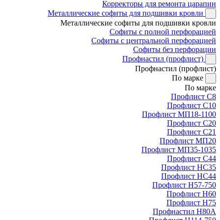
Корректоры для ремонта царапин
Металлические софиты для подшивки кровли
Металлические софиты для подшивки кровли
Софиты с полной перфорацией
Софиты с центральной перфорацией
Софиты без перфорации
Профнастил (профлист)
Профнастил (профлист)
По марке
По марке
Профлист С8
Профлист С10
Профлист МП18-1100
Профлист С20
Профлист С21
Профлист МП20
Профлист МП35-1035
Профлист С44
Профлист НС35
Профлист НС44
Профлист Н57-750
Профлист Н60
Профлист Н75
Профнастил Н80А