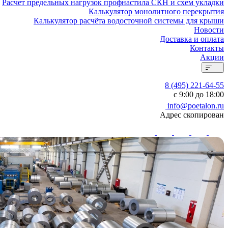
Расчет предельных нагрузок профнастила СКН и схем укладки
Калькулятор монолитного перекрытия
Калькулятор расчёта водосточной системы для крыши
Новости
Доставка и оплата
Контакты
Акции
8 (495) 221-64-55
с 9:00 до 18:00
info@poetalon.ru
Адрес скопирован