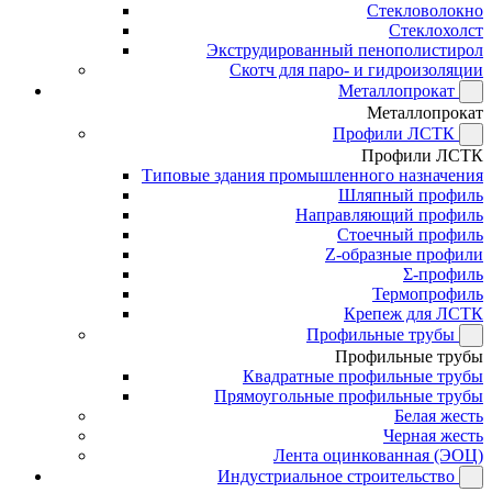
Стекловолокно
Стеклохолст
Экструдированный пенополистирол
Скотч для паро- и гидроизоляции
Металлопрокат
Металлопрокат
Профили ЛСТК
Профили ЛСТК
Типовые здания промышленного назначения
Шляпный профиль
Направляющий профиль
Стоечный профиль
Z-образные профили
Σ-профиль
Термопрофиль
Крепеж для ЛСТК
Профильные трубы
Профильные трубы
Квадратные профильные трубы
Прямоугольные профильные трубы
Белая жесть
Черная жесть
Лента оцинкованная (ЭОЦ)
Индустриальное строительство