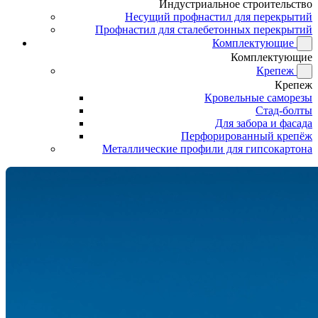
Индустриальное строительство
Несущий профнастил для перекрытий
Профнастил для сталебетонных перекрытий
Комплектующие
Комплектующие
Крепеж
Крепеж
Кровельные саморезы
Стад-болты
Для забора и фасада
Перфорированный крепёж
Металлические профили для гипсокартона