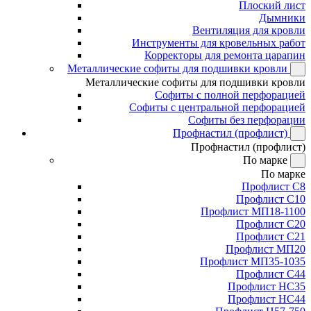
Плоский лист
Дымники
Вентиляция для кровли
Инструменты для кровельных работ
Корректоры для ремонта царапин
Металлические софиты для подшивки кровли
Металлические софиты для подшивки кровли
Софиты с полной перфорацией
Софиты с центральной перфорацией
Софиты без перфорации
Профнастил (профлист)
Профнастил (профлист)
По марке
По марке
Профлист С8
Профлист С10
Профлист МП18-1100
Профлист С20
Профлист С21
Профлист МП20
Профлист МП35-1035
Профлист С44
Профлист НС35
Профлист НС44