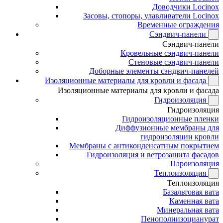
Доводчики Locinox
Засовы, стопоры, улавливатели Locinox
Временные ограждения
Сэндвич-панели
Сэндвич-панели
Кровельные сэндвич-панели
Стеновые сэндвич-панели
Доборные элементы сэндвич-панелей
Изоляционные материалы для кровли и фасада
Изоляционные материалы для кровли и фасада
Гидроизоляция
Гидроизоляция
Гидроизоляционные пленки
Диффузионные мембраны для
гидроизоляции кровли
Мембраны с антиконденсатным покрытием
Гидроизоляция и ветрозащита фасадов
Пароизоляция
Теплоизоляция
Теплоизоляция
Базальтовая вата
Каменная вата
Минеральная вата
Пенополиизоцианурат