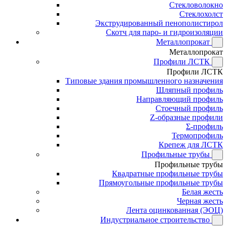
Стекловолокно
Стеклохолст
Экструдированный пенополистирол
Скотч для паро- и гидроизоляции
Металлопрокат
Металлопрокат
Профили ЛСТК
Профили ЛСТК
Типовые здания промышленного назначения
Шляпный профиль
Направляющий профиль
Стоечный профиль
Z-образные профили
Σ-профиль
Термопрофиль
Крепеж для ЛСТК
Профильные трубы
Профильные трубы
Квадратные профильные трубы
Прямоугольные профильные трубы
Белая жесть
Черная жесть
Лента оцинкованная (ЭОЦ)
Индустриальное строительство