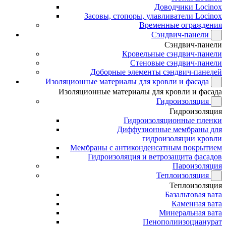
Доводчики Locinox
Засовы, стопоры, улавливатели Locinox
Временные ограждения
Сэндвич-панели
Сэндвич-панели
Кровельные сэндвич-панели
Стеновые сэндвич-панели
Доборные элементы сэндвич-панелей
Изоляционные материалы для кровли и фасада
Изоляционные материалы для кровли и фасада
Гидроизоляция
Гидроизоляция
Гидроизоляционные пленки
Диффузионные мембраны для
гидроизоляции кровли
Мембраны с антиконденсатным покрытием
Гидроизоляция и ветрозащита фасадов
Пароизоляция
Теплоизоляция
Теплоизоляция
Базальтовая вата
Каменная вата
Минеральная вата
Пенополиизоцианурат