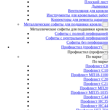
Плоский лист
Дымники
Вентиляция для кровли
Инструменты для кровельных работ
Корректоры для ремонта царапин
Металлические софиты для подшивки кровли
Металлические софиты для подшивки кровли
Софиты с полной перфорацией
Софиты с центральной перфорацией
Софиты без перфорации
Профнастил (профлист)
Профнастил (профлист)
По марке
По марке
Профлист С8
Профлист С10
Профлист МП18-1100
Профлист С20
Профлист С21
Профлист МП20
Профлист МП35-1035
Профлист С44
Профлист НС35
Профлист НС44