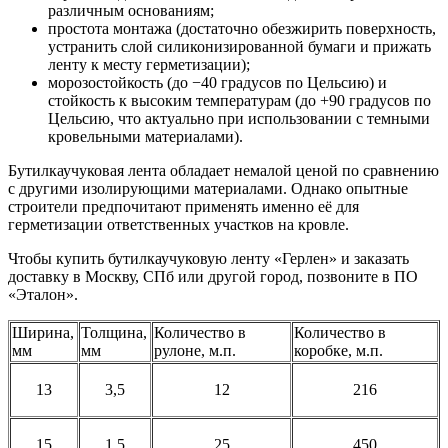
различным основаниям;
простота монтажа (достаточно обезжирить поверхность,
устранить слой силиконизированной бумаги и прижать
ленту к месту герметизации);
морозостойкость (до −40 градусов по Цельсию) и
стойкость к высоким температурам (до +90 градусов по
Цельсию, что актуально при использовании с темными
кровельными материалами).
Бутилкаучуковая лента обладает немалой ценой по сравнению
с другими изолирующими материалами. Однако опытные
строители предпочитают применять именно её для
герметизации ответственных участков на кровле.
Чтобы купить бутилкаучуковую ленту «Герлен» и заказать
доставку в Москву, СПб или другой город, позвоните в ПО
«Эталон».
Ширина,
Толщина,
Количество в
Количество в
мм
мм
рулоне, м.п.
коробке, м.п.
13
3,5
12
216
15
1,5
25
450