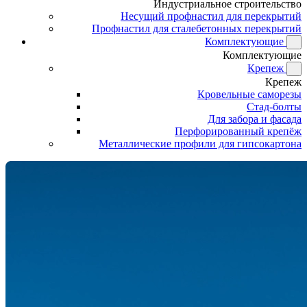
Индустриальное строительство
Несущий профнастил для перекрытий
Профнастил для сталебетонных перекрытий
Комплектующие
Комплектующие
Крепеж
Крепеж
Кровельные саморезы
Стад-болты
Для забора и фасада
Перфорированный крепёж
Металлические профили для гипсокартона